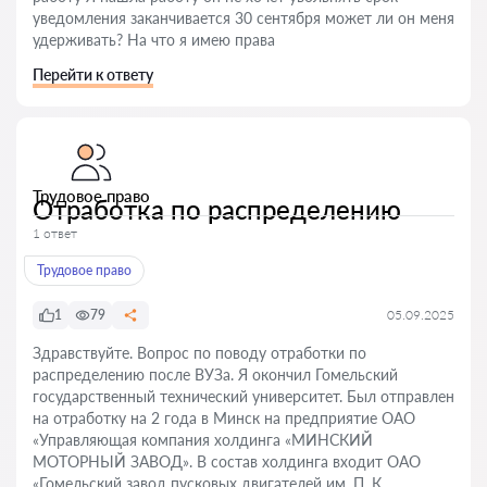
уведомления заканчивается 30 сентября может ли он меня
удерживать? На что я имею права
Перейти к ответу
Трудовое право
Отработка по распределению
1 ответ
Трудовое право
1
79
05.09.2025
Здравствуйте. Вопрос по поводу отработки по
распределению после ВУЗа. Я окончил Гомельский
государственный технический университет. Был отправлен
на отработку на 2 года в Минск на предприятие ОАО
«Управляющая компания холдинга «МИНСКИЙ
МОТОРНЫЙ ЗАВОД». В состав холдинга входит ОАО
«Гомельский завод пусковых двигателей им. П. К.