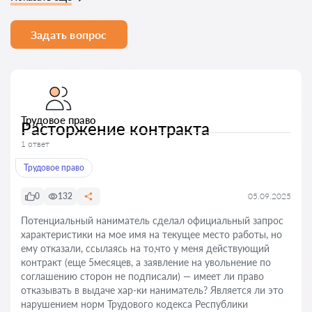
Задать вопрос
Трудовое право
Расторжение контракта
1 ответ
Трудовое право
0
132
05.09.2025
Потенциальный наниматель сделал официальный запрос
характеристики на мое имя на текущее место работы, но
ему отказали, ссылаясь на то,что у меня действующий
контракт (еще 5месяцев, а заявление на увольнение по
соглашению сторон не подписали) — имеет ли право
отказывать в выдаче хар-ки наниматель? Является ли это
нарушением норм Трудового кодекса Республики