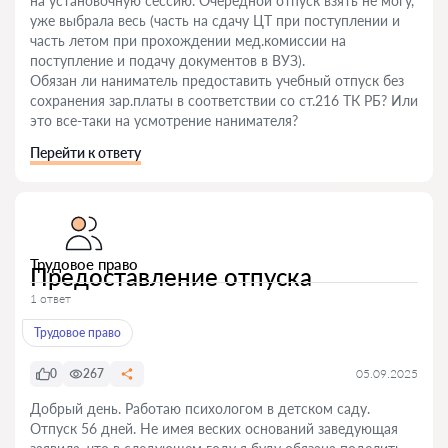
на установочную сессию. Очередной отпуск взять не могу,
уже выбрала весь (часть на сдачу ЦТ при поступлении и
часть летом при прохождении мед.комиссии на
поступление и подачу документов в ВУЗ).
Обязан ли наниматель предоставить учебный отпуск без
сохранения зар.платы в соответствии со ст.216 ТК РБ? Или
это все-таки на усмотрение нанимателя?
Перейти к ответу
Трудовое право
Предоставление отпуска
1 ответ
Трудовое право
0
267
05.09.2025
Добрый день. Работаю психологом в детском саду.
Отпуск 56 дней. Не имея веских оснований заведующая