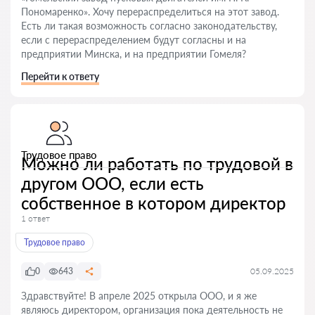
Пономаренко». Хочу перераспределиться на этот завод.
Есть ли такая возможность согласно законодательству,
если с перераспределением будут согласны и на
предприятии Минска, и на предприятии Гомеля?
Перейти к ответу
Трудовое право
Можно ли работать по трудовой в
другом ООО, если есть
собственное в котором директор
1 ответ
Трудовое право
0
643
05.09.2025
Здравствуйте! В апреле 2025 открыла ООО, и я же
являюсь директором, организация пока деятельность не