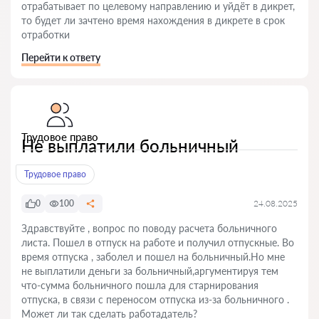
отрабатывает по целевому направлению и уйдёт в дикрет,
то будет ли зачтено время нахождения в дикрете в срок
отработки
Перейти к ответу
Трудовое право
Не выплатили больничный
Трудовое право
0
100
24.08.2025
Здравствуйте , вопрос по поводу расчета больничного
листа. Пошел в отпуск на работе и получил отпускные. Во
время отпуска , заболел и пошел на больничный.Но мне
не выплатили деньги за больничный,аргументируя тем
что-сумма больничного пошла для старнирования
отпуска, в связи с переносом отпуска из-за больничного .
Может ли так сделать работадатель?