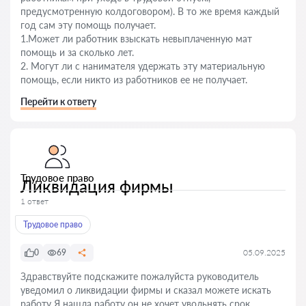
предусмотренную колдоговором). В то же время каждый
год сам эту помощь получает.
1.Может ли работник взыскать невыплаченную мат
помощь и за сколько лет.
2. Могут ли с нанимателя удержать эту материальную
помощь, если никто из работников ее не получает.
Перейти к ответу
Трудовое право
Ликвидация фирмы
1 ответ
Трудовое право
0
69
05.09.2025
Здравствуйте подскажите пожалуйста руководитель
уведомил о ликвидации фирмы и сказал можете искать
работу Я нашла работу он не хочет увольнять срок