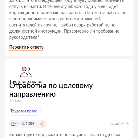
заявила, что в следующем году я буду обязана поделить
отпуск на части. В течении учебного года у меня идёт
коррекционно- развивающая работа. Летом эта работа не
ведётся, занимаемся хоз работами и заменой
воспитателей на группе, грубо говоря работой не по
должностной инструкции. Правомерно ли требование
руководителя?
Перейти к ответу
Трудовое право
Отработка по целевому
направлению
1 ответ
Трудовое право
0
1384
24.08.2025
Здравствуйте подскажите пожалуйста, если студентка