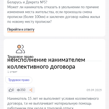
Беларусь и Декрета №5?
Может ли наниматель отказать в увольнении по причине
изменения места жительства, если произошла смена
прописки (более 100км) и заключен договор найма жилья
по новому месту прописки?
Перейти к ответу
Трудовое право
неисполнение нанимателем
коллективного договора
1 ответ
Трудовое право
0
350
05.09.2025
Наниматель 15 лет не выполняет условия коллективного
договора, т.е не выплачивает материальную помощь
работникам при уходе в трудовой отпуск.,