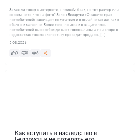
Заказали товар в интернете, а пришёл брак, не тот размер или
совсем не то, что на фото? Закон Беларуси «О защите прав
потребителей» защищает покупателя и в онлайне так же, как в
обычном магазине. Более того, по искам о защите прав
потребителей вы освобождены от госпошлины, а при споре о
недостатках товара экспертизу проводит продавец […]
5.08.2026
0
0
6
Как вступить в наследство в
Беларуси и не потерять его