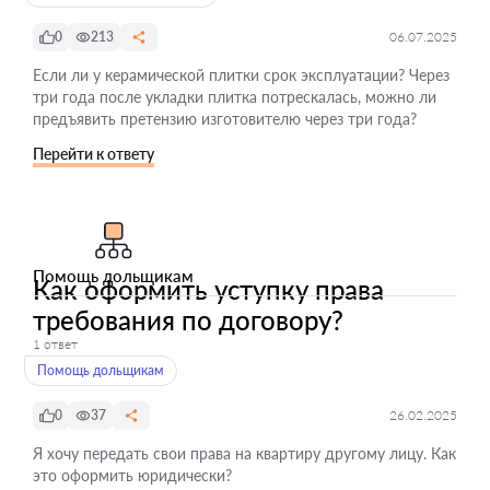
0
213
06.07.2025
Если ли у керамической плитки срок эксплуатации? Через
три года после укладки плитка потрескалась, можно ли
предъявить претензию изготовителю через три года?
Перейти к ответу
Помощь дольщикам
Как оформить уступку права
требования по договору?
1 ответ
Помощь дольщикам
0
37
26.02.2025
Я хочу передать свои права на квартиру другому лицу. Как
это оформить юридически?