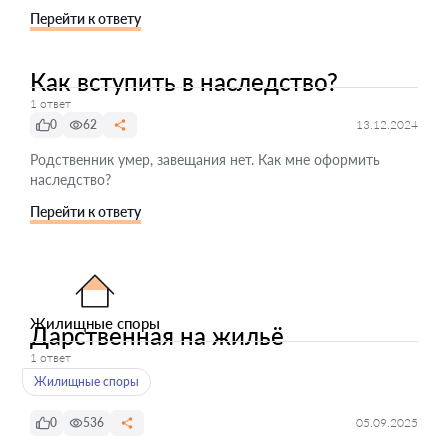
Перейти к ответу
Как вступить в наследство?
1 ответ
0
62
13.12.2024
Родственник умер, завещания нет. Как мне оформить
наследство?
Перейти к ответу
Жилищные споры
Дарственная на жильё
1 ответ
Жилищные споры
0
536
05.09.2025