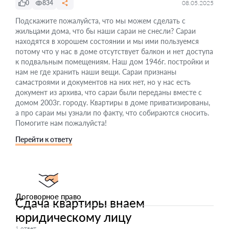
0
834
08.05.2025
Подскажите пожалуйста, что мы можем сделать с
жильцами дома, что бы наши сараи не снесли? Сараи
находятся в хорошем состоянии и мы ими пользуемся
потому что у нас в доме отсутствует балкон и нет доступа
к подвальным помещениям. Наш дом 1946г. постройки и
нам не где хранить наши вещи. Сараи признаны
самастроями и документов на них нет, но у нас есть
документ из архива, что сараи были переданы вместе с
домом 2003г. городу. Квартиры в доме приватизированы,
а про сараи мы узнали по факту, что собираются сносить.
Помогите нам пожалуйста!
Перейти к ответу
Договорное право
Сдача квартиры внаем
юридическому лицу
1 ответ