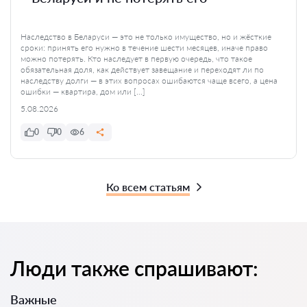
Наследство в Беларуси — это не только имущество, но и жёсткие
сроки: принять его нужно в течение шести месяцев, иначе право
можно потерять. Кто наследует в первую очередь, что такое
обязательная доля, как действует завещание и переходят ли по
наследству долги — в этих вопросах ошибаются чаще всего, а цена
ошибки — квартира, дом или […]
5.08.2026
0
0
6
Ко всем статьям
Люди также спрашивают:
Важные