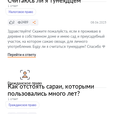
Считаюсь ли я тунеядцем
1 ответ
Налоговое право
2
2489
08.06.2025
Здравствуйте! Скажите пожалуйста, если я проживаю в
деревне в собственном доме и имею сад и приусадебный
участок, на котором сажаю овощи, для личного
употребления. Буду ли я считаться тунеядцем? Спасибо 🌹
Перейти к ответу
Гражданское право
Как отстоять сараи, которыми
пользовались много лет?
1 ответ
Гражданское право