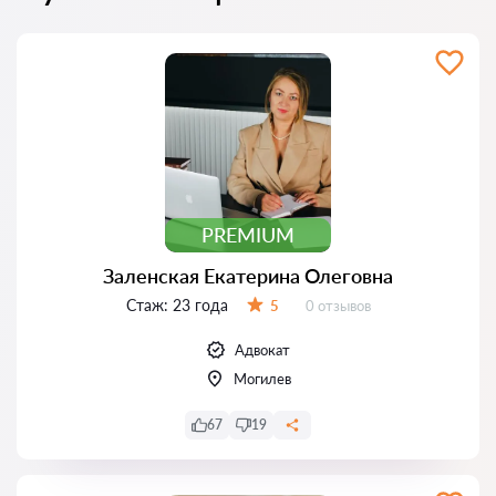
PREMIUM
Заленская Екатерина Олеговна
Стаж:
23 года
Отзывов:
5
0 отзывов
Оценка:
Адвокат
Могилев
67
19