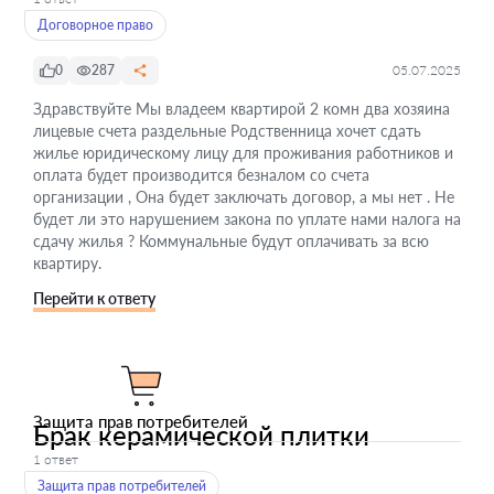
Договорное право
0
287
05.07.2025
Здравствуйте Мы владеем квартирой 2 комн два хозяина
лицевые счета раздельные Родственница хочет сдать
жилье юридическому лицу для проживания работников и
оплата будет производится безналом со счета
организации , Она будет заключать договор, а мы нет . Не
будет ли это нарушением закона по уплате нами налога на
сдачу жилья ? Коммунальные будут оплачивать за всю
квартиру.
Перейти к ответу
Защита прав потребителей
Брак керамической плитки
1 ответ
Защита прав потребителей