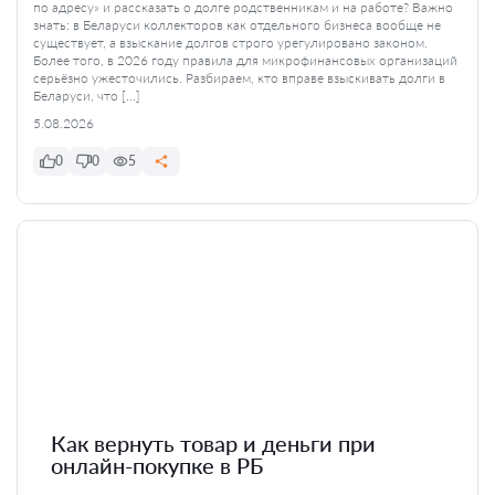
по адресу» и рассказать о долге родственникам и на работе? Важно
знать: в Беларуси коллекторов как отдельного бизнеса вообще не
существует, а взыскание долгов строго урегулировано законом.
Более того, в 2026 году правила для микрофинансовых организаций
серьёзно ужесточились. Разбираем, кто вправе взыскивать долги в
Беларуси, что […]
5.08.2026
0
0
5
Как вернуть товар и деньги при
онлайн-покупке в РБ