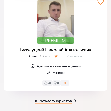
PREMIUM
Бузулуцкий Николай Анатольевич
Стаж:
18 лет
Отзывов:
5
0 отзывов
Оценка:
Адвокат по Уголовным делам
Могилев
50
8
К каталогу юристов