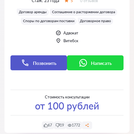
Стаж:
23 года
Отзывов:
5
0 отзывов
Оценка:
Договор аренды
Соглашение о расторжении договора
Споры по договорам поставки
Договорное право
Адвокат
Витебск
Позвонить
Написать
Написать
Написать
Стоимость консультации
от 100 рублей
67
19
1772