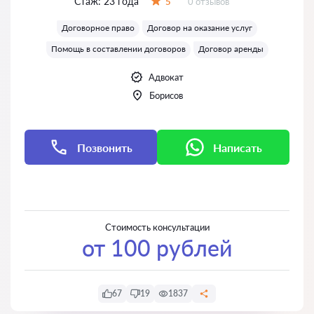
Стаж:
23 года
Отзывов:
5
0 отзывов
Оценка:
Договорное право
Договор на оказание услуг
Помощь в составлении договоров
Договор аренды
Адвокат
Борисов
Позвонить
Написать
Написать
Написать
Стоимость консультации
от 100 рублей
67
19
1837