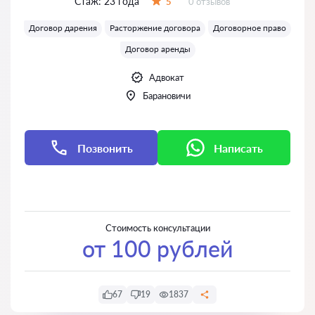
Стаж:
23 года
Отзывов:
5
0 отзывов
Оценка:
Договор дарения
Расторжение договора
Договорное право
Договор аренды
Адвокат
Барановичи
Позвонить
Написать
Написать
Написать
Стоимость консультации
от 100 рублей
67
19
1837