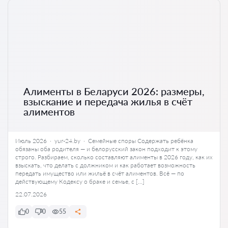
Алименты в Беларуси 2026: размеры,
взыскание и передача жилья в счёт
алиментов
Июль 2026 · yur-24.by · Семейные споры Содержать ребёнка
обязаны оба родителя — и белорусский закон подходит к этому
строго. Разбираем, сколько составляют алименты в 2026 году, как их
взыскать, что делать с должником и как работает возможность
передать имущество или жильё в счёт алиментов. Всё — по
действующему Кодексу о браке и семье, с […]
22.07.2026
0
0
55