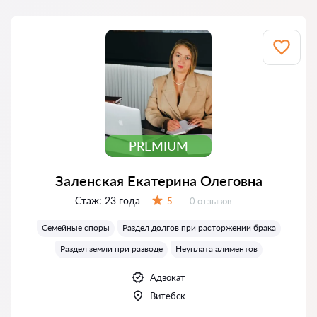
PREMIUM
Заленская Екатерина Олеговна
Стаж:
23 года
Отзывов:
5
0 отзывов
Оценка:
Семейные споры
Раздел долгов при расторжении брака
Раздел земли при разводе
Неуплата алиментов
Адвокат
Витебск