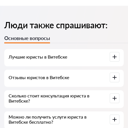
Люди также спрашивают:
Основные вопросы
Лучшие юристы в Витебске
У нас собраны список лучших юристов Витебска с полной
Отзывы юристов в Витебске
информацией. Цены, отзывы, номер телефона и адрес.
У нас на сервисе собраны настоящие отзывы о юристах,
Сколько стоит консультация юриста в
мы не удаляем отрицательные отзывы и нет
Витебске?
возможности накрутить его.
Консультация юристов в Витебске начинается от 60
Можно ли получить услуги юриста в
рублей и выше (цены могут меняться от сложности
Витебске бесплатно?
вопроса и формы ответа)