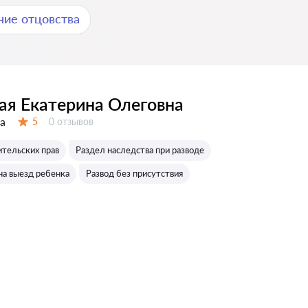
ние отцовства
ая Екатерина Олеговна
а
Отзывов:
5
0 отзывов
Оценка:
тельских прав
Раздел наследства при разводе
на выезд ребенка
Развод без присутствия