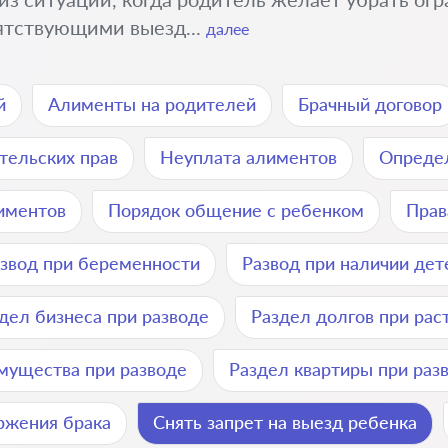
ятствующими выезд...
далее
й
Алименты на родителей
Брачный договор
тельских прав
Неуплата алиментов
Определ
лиментов
Порядок общение с ребенком
Прав
звод при беременности
Развод при наличии дет
дел бизнеса при разводе
Раздел долгов при рас
мущества при разводе
Раздел квартиры при раз
ржения брака
Снять запрет на выезд ребенка