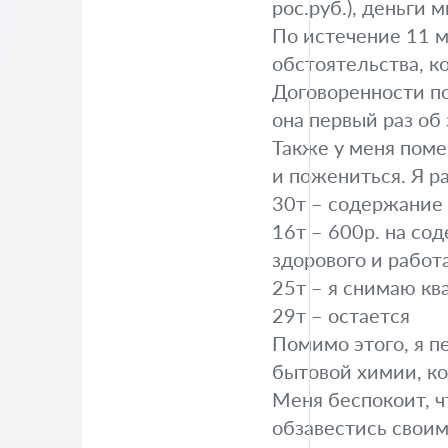
рос.руб.), деньги 
По истечение 11 м
обстоятельства, к
Договоренности по
она первый раз об
Также у меня поме
и пожениться. Я р
30т – содержание
16т – 600р. на со
здорового и работ
25т – я снимаю ква
29т – остается
Помимо этого, я 
бытовой химии, ко
Меня беспокоит, ч
обзавестись своим