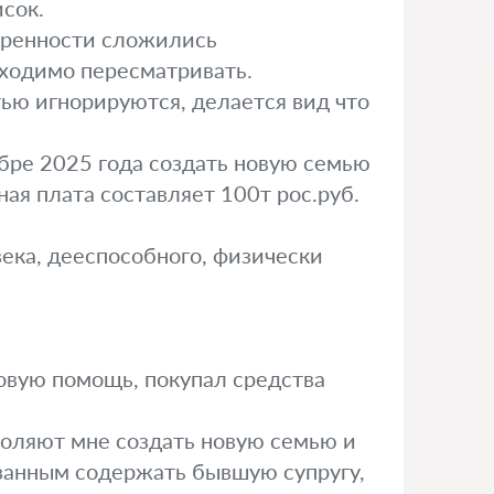
исок.
воренности сложились
бходимо пересматривать.
ью игнорируются, делается вид что
бре 2025 года создать новую семью
ая плата составляет 100т рос.руб.
века, дееспособного, физически
овую помощь, покупал средства
воляют мне создать новую семью и
язанным содержать бывшую супругу,