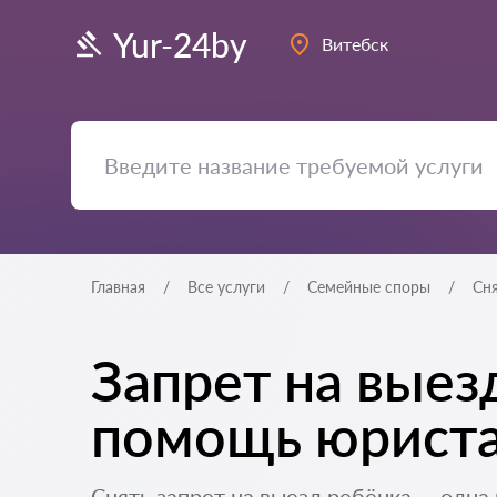
Yur-24by
Витебск
Главная
Все услуги
Семейные споры
Сня
Запрет на выезд
помощь юрист
Снять запрет на выезд ребёнка — одна