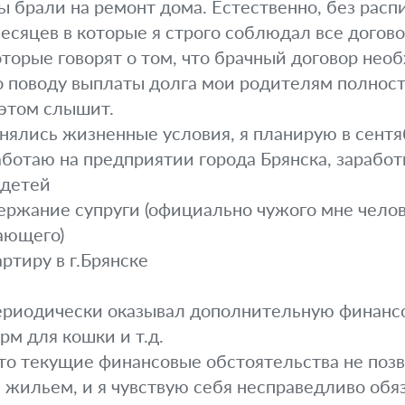
мы брали на ремонт дома. Естественно, без расп
есяцев в которые я строго соблюдал все дого
оторые говорят о том, что брачный договор нео
 поводу выплаты долга мои родителям полност
 этом слышит.
нялись жизненные условия, я планирую в сентя
аботаю на предприятии города Брянска, заработн
 детей
держание супруги (официально чужого мне чело
ающего)
ртиру в г.Брянске
периодически оказывал дополнительную финанс
рм для кошки и т.д.
то текущие финансовые обстоятельства не поз
 жильем, и я чувствую себя несправедливо об