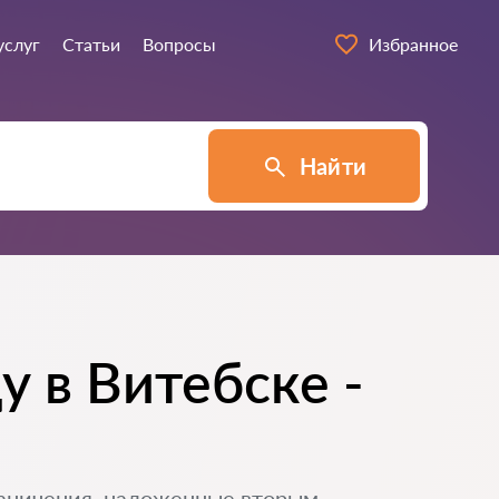
услуг
Статьи
Вопросы
Избранное
Найти
у в Витебске -
граничения, наложенные вторым