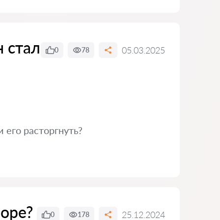
н стал
05.03.2025
0
78
 его расторгнуть?
воре?
25.12.2024
0
178