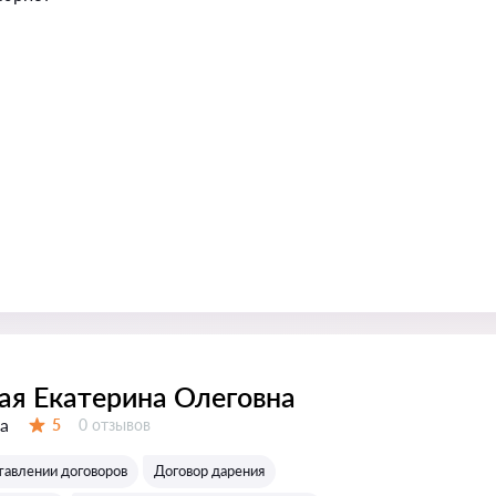
ая Екатерина Олеговна
а
Отзывов:
5
0 отзывов
Оценка:
тавлении договоров
Договор дарения