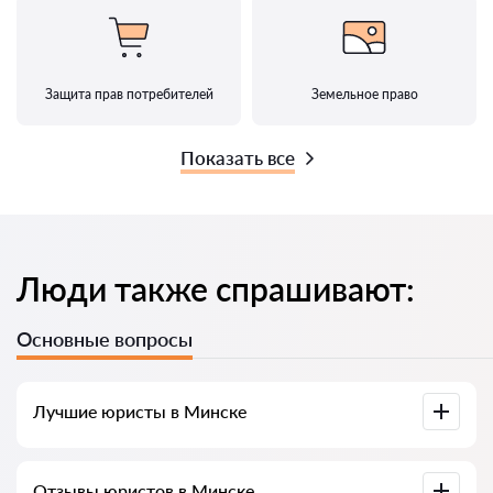
Защита прав потребителей
Земельное право
Показать все
Люди также спрашивают:
Основные вопросы
Лучшие юристы в Минске
У нас собраны список лучших юристов Минска с полной
Отзывы юристов в Минске
информацией. Цены, отзывы, номер телефона и адрес.