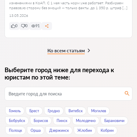
изменениями в КоАП. С 1 мая часть норм уже работает. Разбираем
правовую сторону без эмоций — только факты. до 1 350 р. штраф […]
13.05.2026
0
0
91
Ко всем статьям
Выберите город ниже для перехода к
юристам по этой теме:
Гомель
Брест
Гродно
Витебск
Могилев
Бобруйск
Борисов
Пинск
Молодечно
Барановичи
Полоцк
Орша
Дзержинск
Жлобин
Кобрин