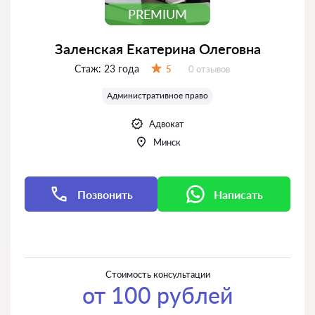
PREMIUM
Заленская Екатерина Олеговна
Стаж:
23 года
Отзывов:
5
0 отзывов
Оценка:
Административное право
Адвокат
Минск
Позвонить
Написать
Написать
Написать
Стоимость консультации
от 100 рублей