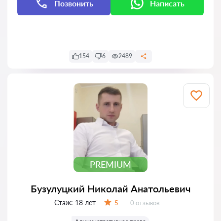
Позвонить
Написать
Написать
Написать
154
6
2489
PREMIUM
Бузулуцкий Николай Анатольевич
Стаж:
18 лет
Отзывов:
5
0 отзывов
Оценка: