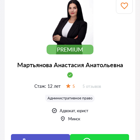
PREMIUM
Мартьянова Анастасия Анатольевна
Стаж:
12 лет
Отзывов:
5
5 отзывов
Оценка:
Административное право
Адвокат, юрист
Минск