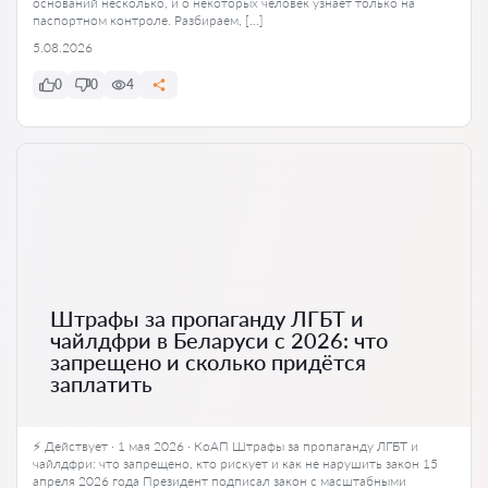
оснований несколько, и о некоторых человек узнаёт только на
паспортном контроле. Разбираем, […]
5.08.2026
0
0
4
Штрафы за пропаганду ЛГБТ и
чайлдфри в Беларуси с 2026: что
запрещено и сколько придётся
заплатить
⚡ Действует · 1 мая 2026 · КоАП Штрафы за пропаганду ЛГБТ и
чайлдфри: что запрещено, кто рискует и как не нарушить закон 15
апреля 2026 года Президент подписал закон с масштабными