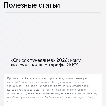
Полезные статьи
«Список тунеядцев» 2026: кому
включат полные тарифы ЖКХ
Пришла платёжка, а суммы за горячую воду и отопление резко
выросли? Возможно, вы попали в базу данных «не занятых в
экономике» — то, что в народе называют «списком тунеядцев».
Штрафа как такового давно нет, но не занятые в экономике
оплачивают отдельные жилищно-коммунальные услуги по полным,
несубсидируемым тарифам. Разбираем, кто и как попадает в базу,
чем […]