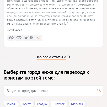
Вступление Договорное право — фундамент гражданского оборота,
регулирующий порядок заключения, исполнения и прекращения
обязательств. Именно договоры лежат в основе практически всех
имущественных и коммерческих отношений: от купли-продажи и
аренды до сложных контрактов в сфере услуг и подряда. В 2025
году в Беларуси вступили в силу изменения в Гражданский кодекс
РБ, а также разъяснения Верховного Суда, […]
30.08.2025
0
0
480
Ко всем статьям
Выберите город ниже для перехода к
юристам по этой теме:
Гомель
Брест
Гродно
Витебск
Могилев