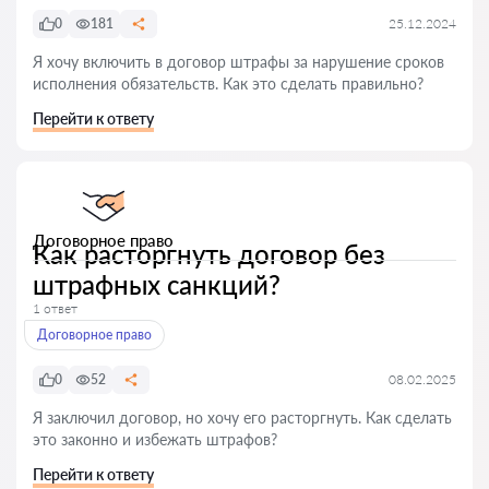
0
181
25.12.2024
Я хочу включить в договор штрафы за нарушение сроков
исполнения обязательств. Как это сделать правильно?
Перейти к ответу
Договорное право
Как расторгнуть договор без
штрафных санкций?
1 ответ
Договорное право
0
52
08.02.2025
Я заключил договор, но хочу его расторгнуть. Как сделать
это законно и избежать штрафов?
Перейти к ответу