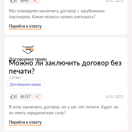
0
60
14.02.2025
Мы планируем заключить договор с зарубежным
партнером. Какие нюансы нужно учитывать?
Перейти к ответу
Договорное право
Можно ли заключить договор без
печати?
1 ответ
Договорное право
0
127
13.01.2025
Я хочу заключить договор, но у нас нет печати. Будет ли
он иметь юридическую силу?
Перейти к ответу