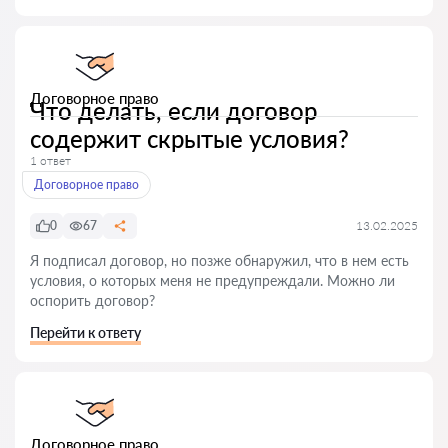
Договорное право
Что делать, если договор
содержит скрытые условия?
1 ответ
Договорное право
0
67
13.02.2025
Я подписал договор, но позже обнаружил, что в нем есть
условия, о которых меня не предупреждали. Можно ли
оспорить договор?
Перейти к ответу
Договорное право