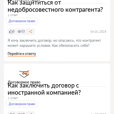
Как защититься от
недобросовестного контрагента?
1 ответ
Договорное право
0
53
04.01.2025
Я хочу заключить договор, но опасаюсь, что контрагент
может нарушить условия. Как обезопасить себя?
Перейти к ответу
Договорное право
Как заключить договор с
иностранной компанией?
1 ответ
Договорное право