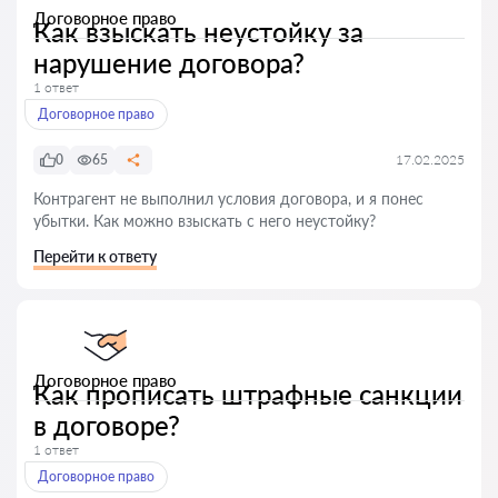
Договорное право
Как взыскать неустойку за
нарушение договора?
1 ответ
Договорное право
0
65
17.02.2025
Контрагент не выполнил условия договора, и я понес
убытки. Как можно взыскать с него неустойку?
Перейти к ответу
Договорное право
Как прописать штрафные санкции
в договоре?
1 ответ
Договорное право