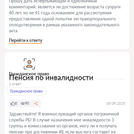
Прошу дать исчерпывающий и однозначный
комментарий: является ли достижение возраста супруги
40 лет, но не 41 года основанием для рассмотрения
предоставления одной попытки экстракорпорального
оплодотворения в рамках указанного законодательного
акта.
Перейти к ответу
Гражданское право
Пенсия по инвалидности
1 ответ
Гражданское право
0
90
05.09.2025
Здравствуйте! Я военнослужащий органов пограничной
службы РБ! В случае назначения мне инвалидности 3
группы и комиссования из органов, могу ли я получать
пенсию при достижении 48, если выслуга составит на