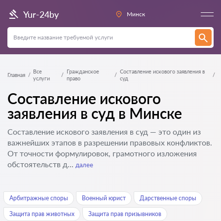
Yur-24by
Минск
Все
Гражданское
Составление искового заявления в
Главная
услуги
право
суд
Составление искового
заявления в суд в Минске
Составление искового заявления в суд — это один из
важнейших этапов в разрешении правовых конфликтов.
От точности формулировок, грамотного изложения
обстоятельств д...
далее
Арбитражные споры
Военный юрист
Дарственные споры
Защита прав животных
Защита прав призывников