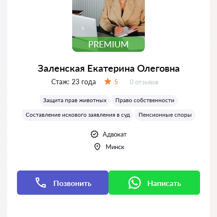
PREMIUM
Заленская Екатерина Олеговна
Стаж:
23 года
Отзывов:
5
0 отзывов
Оценка:
Защита прав животных
Право собственности
Составление искового заявления в суд
Пенсионные споры
Адвокат
Минск
Позвонить
Написать
Написать
Написать