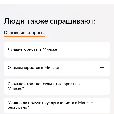
Люди также спрашивают:
Основные вопросы
Лучшие юристы в Минске
У нас собраны список лучших юристов Минска с полной
Отзывы юристов в Минске
информацией. Цены, отзывы, номер телефона и адрес.
У нас на сервисе собраны настоящие отзывы о юристах,
Сколько стоит консультация юриста в
мы не удаляем отрицательные отзывы и нет
Минске?
возможности накрутить его.
Консультация юристов в Минске начинается от 60 рублей
Можно ли получить услуги юриста в Минске
и выше (цены могут меняться от сложности вопроса и
бесплатно?
формы ответа)