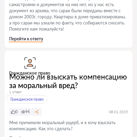
самастроями и документов на них нет, но у нас есть
документ из архива, что сараи были переданы вместе с
домом 2003г. городу. Квартиры в доме приватизированы,
а про сараи мы узнали по факту, что собираются сносить.
Помогите нам пожалуйста!
Перейти к ответу
Гражданское право
Можно ли взыскать компенсацию
за моральный вред?
1 ответ
Гражданское право
0
94
08.01.2025
Мне причинили моральный ущерб, и я хочу взыскать
компенсацию. Как это сделать?