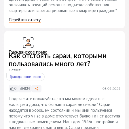
оплачивать текущий ремонт в подъезде собственник
квартиры или зарегистрированные в квартире граждане?
Перейти к ответу
Гражданское право
Как отстоять сараи, которыми
пользовались много лет?
1 ответ
Гражданское право
0
834
08.05.2025
Подскажите пожалуйста, что мы можем сделать с
жильцами дома, что бы наши сараи не снесли? Сараи
находятся в хорошем состоянии и мы ими пользуемся
потому что у нас в доме отсутствует балкон и нет доступа
к подвальным помещениям. Наш дом 1946г. постройки и
нам не где хранить наши вещи. Сараи признаны