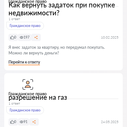
Гражданское право
Как вернуть задаток при покупке
недвижимости?
1 ответ
Гражданское право
0
197
10.02.2025
Я внес задаток за квартиру, но передумал покупать.
Можно ли вернуть деньги?
Перейти к ответу
Гражданское право
разрешение на газ
1 ответ
Гражданское право
0
91
24.05.2025