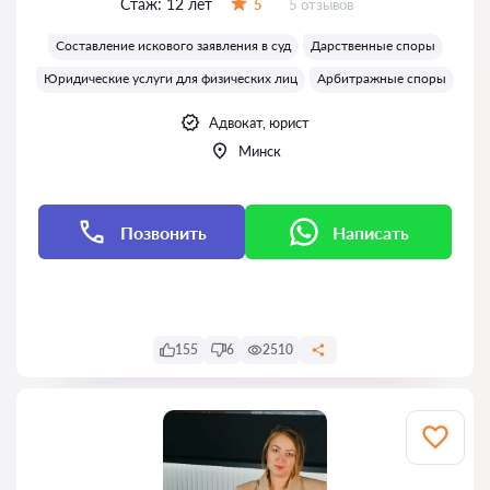
Стаж:
12 лет
Отзывов:
5
5 отзывов
Оценка:
Составление искового заявления в суд
Дарственные споры
Юридические услуги для физических лиц
Арбитражные споры
Адвокат, юрист
Минск
Позвонить
Написать
Написать
Написать
155
6
2510