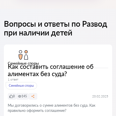
Вопросы и ответы по Развод
при наличии детей
Семейные споры
Как составить соглашение об
алиментах без суда?
1 ответ
Семейные споры
0
145
20.02.2025
Мы договорились о сумме алиментов без суда. Как
правильно оформить соглашение?