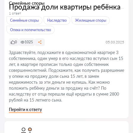
Семейные споры
Продажа доли квартиры ребёнка
1 ответ
Семейные споры
Наследство
Жилищные споры
Опека и попечительство
0
1025
05.03.2025
Здравствуйте, подскажите в однокомнатной квартире 3
собственника, один умер в его наследство вступил сын 15
лет, в квартире прописан только один собственник
совершеннолетний. Подскажите, как получить разрешение
у опеки на продажу доли сына 15 лет, в замен
недвижимость за эти деньги не купишь. Как можно
положить ребёнку деньги за продажу на счёт? По
наследству от отца перешли ещё кредиты в сумме 2800
рублей на 15 летнего сына.
Перейти к ответу