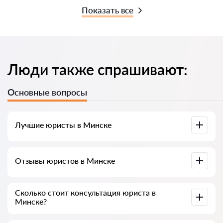
Показать все
Люди также спрашивают:
Основные вопросы
Лучшие юристы в Минске
У нас собраны список лучших юристов Минска с полной
Отзывы юристов в Минске
информацией. Цены, отзывы, номер телефона и адрес.
У нас на сервисе собраны настоящие отзывы о юристах,
Сколько стоит консультация юриста в
мы не удаляем отрицательные отзывы и нет
Минске?
возможности накрутить его.