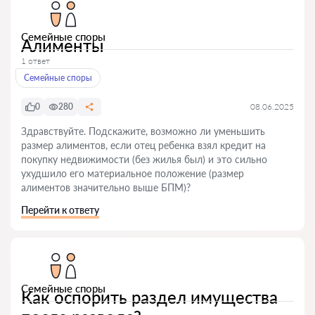
Семейные споры
Алименты
1 ответ
Семейные споры
0
280
08.06.2025
Здравствуйте. Подскажите, возможно ли уменьшить
размер алиментов, если отец ребенка взял кредит на
покупку недвижимости (без жилья был) и это сильно
ухудшило его материальное положение (размер
алиментов значительно выше БПМ)?
Перейти к ответу
Семейные споры
Как оспорить раздел имущества