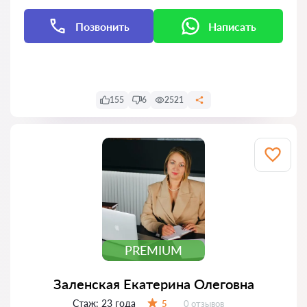
Позвонить
Написать
Написать
Написать
155
6
2521
PREMIUM
Заленская Екатерина Олеговна
Стаж:
23 года
Отзывов:
5
0 отзывов