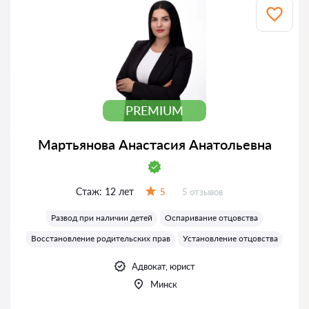
PREMIUM
Мартьянова Анастасия Анатольевна
Стаж:
12 лет
Отзывов:
5
5 отзывов
Оценка:
Развод при наличии детей
Оспаривание отцовства
Восстановление родительских прав
Установление отцовства
Адвокат, юрист
Минск