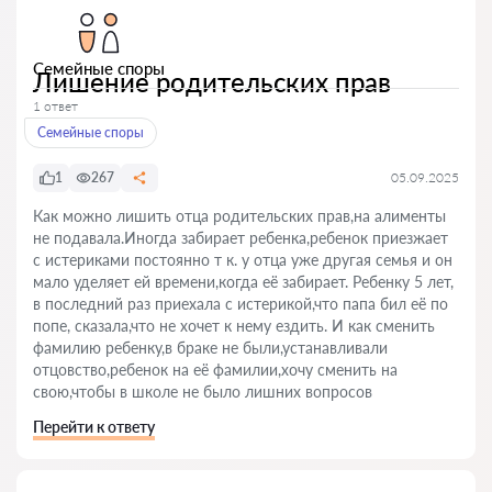
Семейные споры
Лишение родительских прав
1 ответ
Семейные споры
1
267
05.09.2025
Как можно лишить отца родительских прав,на алименты
не подавала.Иногда забирает ребенка,ребенок приезжает
с истериками постоянно т к. у отца уже другая семья и он
мало уделяет ей времени,когда её забирает. Ребенку 5 лет,
в последний раз приехала с истерикой,что папа бил её по
попе, сказала,что не хочет к нему ездить. И как сменить
фамилию ребенку,в браке не были,устанавливали
отцовство,ребенок на её фамилии,хочу сменить на
свою,чтобы в школе не было лишних вопросов
Перейти к ответу