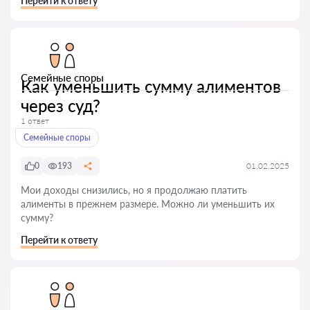
Перейти к ответу
Семейные споры
Как уменьшить сумму алиментов
через суд?
1 ответ
Семейные споры
0
193
01.02.2025
Мои доходы снизились, но я продолжаю платить
алименты в прежнем размере. Можно ли уменьшить их
сумму?
Перейти к ответу