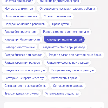
Ипотека при разводе
Лишение родительских прав
Неуплата алиментов
Определение места жительства ребенка
Оспаривание отцовства
Отказ от алиментов
Порядок общение с ребенком
Права детей
Развод без присутствия
Развод в одностороннем порядке
Развод при беременности
Развод при наличии детей
Развод с иностранцем
Раздел автомобиля при разводе
Раздел бизнеса при разводе
Раздел долгов при расторжении брака
Раздел земли при разводе
Раздел имущества при разводе
Раздел квартиры при разводе
Раздел наследства при разводе
Расторжение брака через суд
Расторжения брака
Снять запрет на выезд ребенка
Соглашение о разделе
Твердая денежная сумма
Установление отцовства