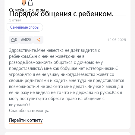
Семейные споры
Порядок общения с ребенком.
1 ответ
Семейные споры
0
828
12.05.2025
Здравствуйте.Мне невестка не даёт видится с
ребенком.Сын с ней не живёт,они не в
разводе.Возможночть общаться с дочерью ему
предоставляют.А мне как бабушке нет категорически.С
угрозой,что я ее не увижу никогда.Невестка живёт со
своими родителями и ходить мне туда не представляется
возможности.Я не знаю,что мне делать.Внучке 2 месяца я
ее ни разу не видела не то что не держала на руках.Как я
могу поступить,что обрести право на общение с
внучкой???
Спасибо за помощь.
Перейти к ответу