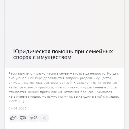
Юридическая помощь при семейных
спорах с имуществом
Расставание или разногласия в семье — это всегда непросто. Когда к
эмоциональной буре добавляются вопросы раздела имущества,
ситуация может казаться невыносимой. К сожалению, никто из нас
не застрахован от кризисов, и часто именно имущественные споры
становятся камнем преткновения, затягивая процесс и усиливая
негативные эмоции. Но важно помнить: вы не одни в этой ситуации,
и есть […]
24.01.2026
0
0
98