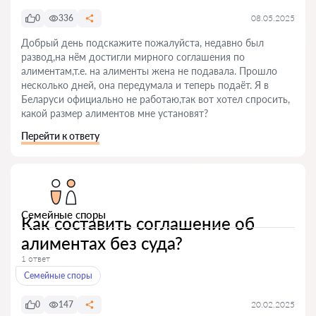
0
336
08.05.2025
Добрый день подскажите пожалуйста, недавно был
развод,на нём достигли мирного соглашения по
алиментам,т.е. на алименты жена не подавала. Прошло
несколько дней, она передумала и теперь подаёт. Я в
Беларуси официально не работаю,так вот хотел спросить,
какой размер алиментов мне установят?
Перейти к ответу
Семейные споры
Как составить соглашение об
алиментах без суда?
1 ответ
Семейные споры
0
147
20.02.2025