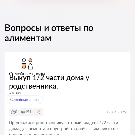
Вопросы и ответы по
алиментам
Семейные споры
Выкуп 1/2 части дома у
родственника.
1 ответ
Семейные споры
0
151
08.05.2025
Предложили родственнику который владеет 1/2 части
дома,для ремонта и обустройства,сейчас там никто не
прописан и не проживает .