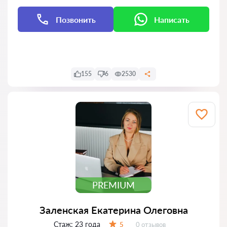
Позвонить
Написать
Написать
Написать
155
6
2530
PREMIUM
Заленская Екатерина Олеговна
Стаж:
23 года
Отзывов:
5
0 отзывов