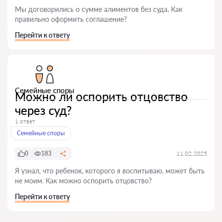
Мы договорились о сумме алиментов без суда. Как
правильно оформить соглашение?
Перейти к ответу
Семейные споры
Можно ли оспорить отцовство
через суд?
1 ответ
Семейные споры
0
183
11.02.2025
Я узнал, что ребенок, которого я воспитываю, может быть
не моим. Как можно оспорить отцовство?
Перейти к ответу