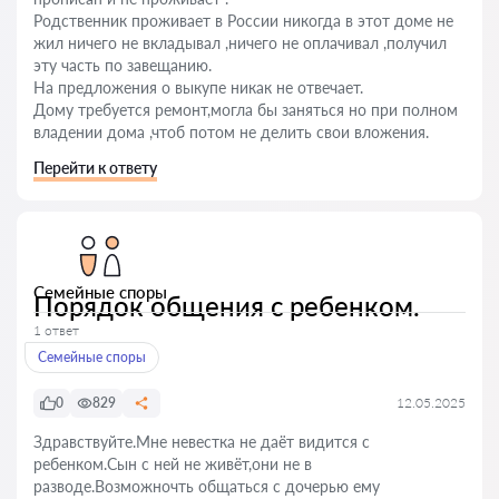
Родственник проживает в России никогда в этот доме не
жил ничего не вкладывал ,ничего не оплачивал ,получил
эту часть по завещанию.
На предложения о выкупе никак не отвечает.
Дому требуется ремонт,могла бы заняться но при полном
владении дома ,чтоб потом не делить свои вложения.
Перейти к ответу
Семейные споры
Порядок общения с ребенком.
1 ответ
Семейные споры
0
829
12.05.2025
Здравствуйте.Мне невестка не даёт видится с
ребенком.Сын с ней не живёт,они не в
разводе.Возможночть общаться с дочерью ему