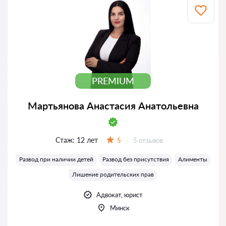
PREMIUM
Мартьянова Анастасия Анатольевна
Стаж:
12 лет
Отзывов:
5
5 отзывов
Оценка:
Развод при наличии детей
Развод без присутствия
Алименты
Лишение родительских прав
Адвокат, юрист
Минск