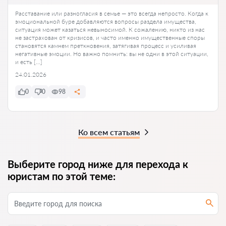
Расставание или разногласия в семье — это всегда непросто. Когда к
эмоциональной буре добавляются вопросы раздела имущества,
ситуация может казаться невыносимой. К сожалению, никто из нас
не застрахован от кризисов, и часто именно имущественные споры
становятся камнем преткновения, затягивая процесс и усиливая
негативные эмоции. Но важно помнить: вы не одни в этой ситуации,
и есть […]
24.01.2026
0
0
98
Ко всем статьям
Выберите город ниже для перехода к
юристам по этой теме: