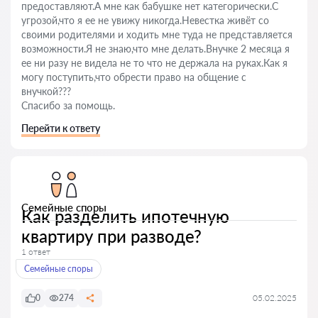
предоставляют.А мне как бабушке нет категорически.С
угрозой,что я ее не увижу никогда.Невестка живёт со
своими родителями и ходить мне туда не представляется
возможности.Я не знаю,что мне делать.Внучке 2 месяца я
ее ни разу не видела не то что не держала на руках.Как я
могу поступить,что обрести право на общение с
внучкой???
Спасибо за помощь.
Перейти к ответу
Семейные споры
Как разделить ипотечную
квартиру при разводе?
1 ответ
Семейные споры
0
274
05.02.2025