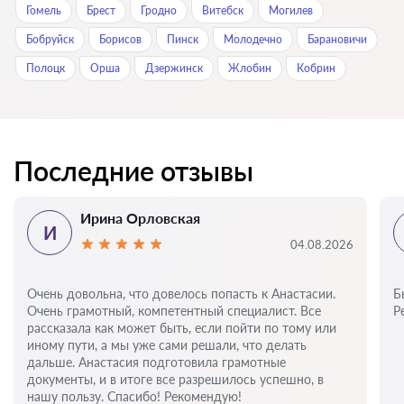
Гомель
Брест
Гродно
Витебск
Могилев
Бобруйск
Борисов
Пинск
Молодечно
Барановичи
Полоцк
Орша
Дзержинск
Жлобин
Кобрин
Последние отзывы
Ирина Орловская
И
04.08.2026
Очень довольна, что довелось попасть к Анастасии.
Б
Очень грамотный, компетентный специалист. Все
Р
рассказала как может быть, если пойти по тому или
иному пути, а мы уже сами решали, что делать
дальше. Анастасия подготовила грамотные
документы, и в итоге все разрешилось успешно, в
нашу пользу. Спасибо! Рекомендую!