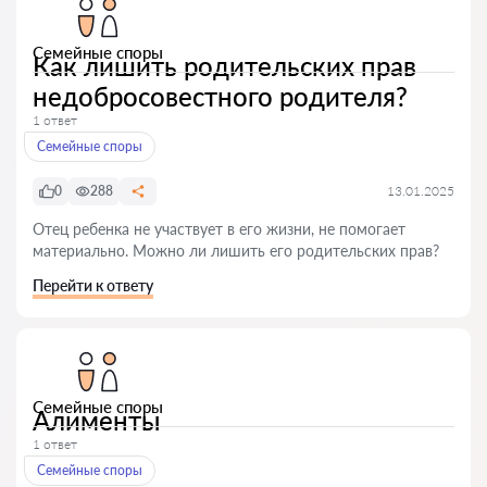
Семейные споры
Как лишить родительских прав
недобросовестного родителя?
1 ответ
Семейные споры
0
288
13.01.2025
Отец ребенка не участвует в его жизни, не помогает
материально. Можно ли лишить его родительских прав?
Перейти к ответу
Семейные споры
Алименты
1 ответ
Семейные споры