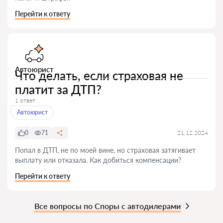
Перейти к ответу
Автоюрист
Что делать, если страховая не
платит за ДТП?
1 ответ
Автоюрист
0
71
21.12.2024
Попал в ДТП, не по моей вине, но страховая затягивает
выплату или отказала. Как добиться компенсации?
Перейти к ответу
Все вопросы по Споры с автодилерами