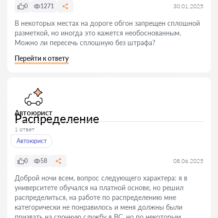
0
1271
30.01.2025
В некоторых местах на дороге обгон запрещен сплошной
разметкой, но иногда это кажется необоснованным.
Можно ли пересечь сплошную без штрафа?
Перейти к ответу
Автоюрист
Распределение
1 ответ
Автоюрист
0
58
08.06.2025
Доброй ночи всем, вопрос следующего характера: я в
университете обучался на платной основе, но решил
распределиться, на работе по распределению мне
категорически не понравилось и меня должны были
призвать на срочную службу в ВС, но по некоторым