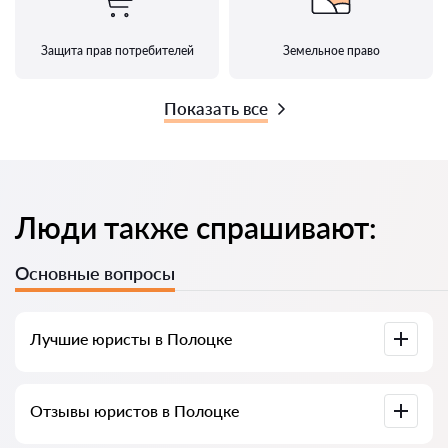
Защита прав потребителей
Земельное право
Показать все
Люди также спрашивают:
Основные вопросы
Лучшие юристы в Полоцке
У нас собраны список лучших юристов Полоцка с полной
Отзывы юристов в Полоцке
информацией. Цены, отзывы, номер телефона и адрес.