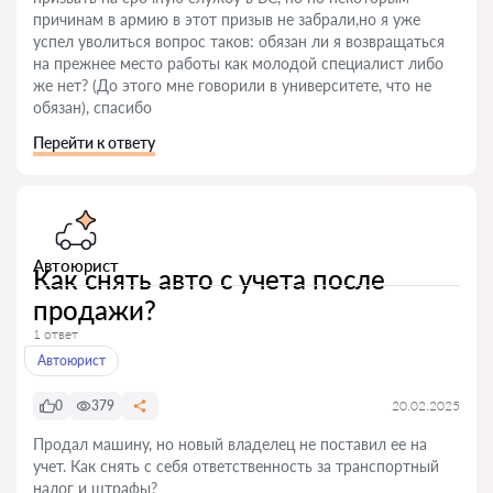
причинам в армию в этот призыв не забрали,но я уже
успел уволиться вопрос таков: обязан ли я возвращаться
на прежнее место работы как молодой специалист либо
же нет? (До этого мне говорили в университете, что не
обязан), спасибо
Перейти к ответу
Автоюрист
Как снять авто с учета после
продажи?
1 ответ
Автоюрист
0
379
20.02.2025
Продал машину, но новый владелец не поставил ее на
учет. Как снять с себя ответственность за транспортный
налог и штрафы?