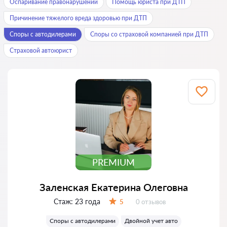
Оспаривание правонарушений
Помощь юриста при ДТП
Причинение тяжелого вреда здоровью при ДТП
Споры с автодилерами
Споры со страховой компанией при ДТП
Страховой автоюрист
PREMIUM
Заленская Екатерина Олеговна
Стаж:
23 года
Отзывов:
5
0 отзывов
Оценка:
Споры с автодилерами
Двойной учет авто