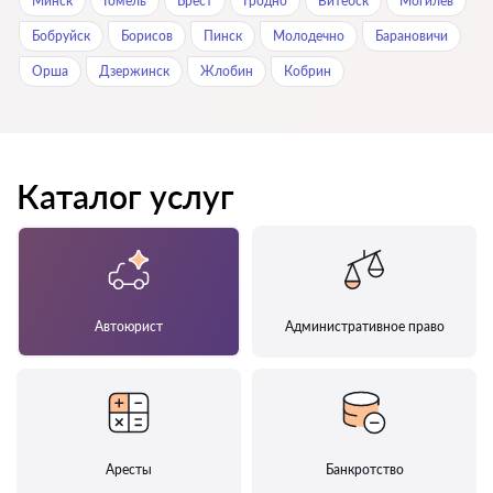
Минск
Гомель
Брест
Гродно
Витебск
Могилев
Бобруйск
Борисов
Пинск
Молодечно
Барановичи
Орша
Дзержинск
Жлобин
Кобрин
Каталог услуг
Автоюрист
Административное право
Аресты
Банкротство