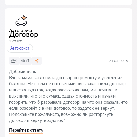
Автоюрист
Договор
1 ответ
Автоюрист
0
71
24.08.2025
Добрый день
Вчера мама заключила договор по ремонту и утепление
балкона. Не с кем не посоветыавшись заключила договор
и внесла задаток, когда рассказала нам, мы почитав и
выяснили, что это сумасшедшая стоимость и начали
говорить, что б разрывала договор, на что она сказала, что
если разорвёт с ними договор, то задаток не вернут.
Подскажите пожалуйста, возможно ли расторгнуть
договор и вернуть задаток?
Перейти к ответу