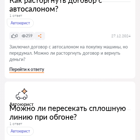
автосалоном?
1 ответ
Автоюрист
0
259
27.12.2024
Заключил договор с автосалоном на покупку машины, но
передумал. Можно ли расторгнуть договор и вернуть
деньги?
Перейти к ответу
Автоюрист
Можно ли пересекать сплошную
линию при обгоне?
1 ответ
Автоюрист