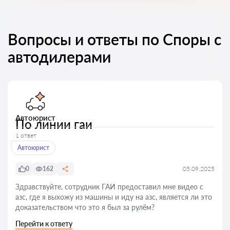
Вопросы и ответы по Споры с
автодилерами
Автоюрист
По линии гаи
1 ответ
Автоюрист
0
162
05.09.2025
Здравствуйте, сотрудник ГАИ предоставил мне видео с
азс, где я выхожу из машины и иду на азс, является ли это
доказательством что это я был за рулём?
Перейти к ответу