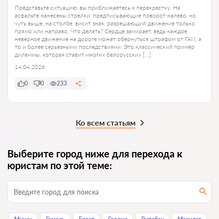
Представьте ситуацию: вы приближаетесь к перекрестку. На
асфальте нанесены стрелки, предписывающие поворот налево, но
чуть выше, на столбе, висит знак, разрешающий движение только
прямо или направо. Что делать? Сердце замирает, ведь каждое
неверное движение на дороге может обернуться штрафом от ГАИ, а
то и более серьезными последствиями. Это классический пример
дилеммы, которая ставит многих белорусских […]
14.04.2026
0
0
233
Ко всем статьям
Выберите город ниже для перехода к
юристам по этой теме: