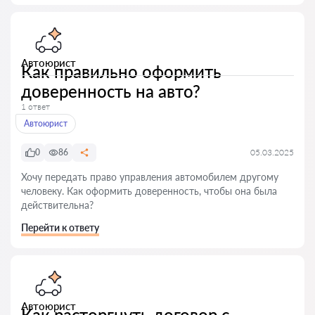
Автоюрист
Как правильно оформить
доверенность на авто?
1 ответ
Автоюрист
0
86
05.03.2025
Хочу передать право управления автомобилем другому
человеку. Как оформить доверенность, чтобы она была
действительна?
Перейти к ответу
Автоюрист
Как расторгнуть договор с