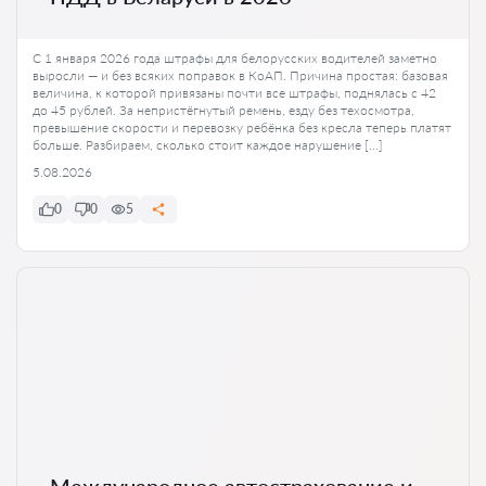
С 1 января 2026 года штрафы для белорусских водителей заметно
выросли — и без всяких поправок в КоАП. Причина простая: базовая
величина, к которой привязаны почти все штрафы, поднялась с 42
до 45 рублей. За непристёгнутый ремень, езду без техосмотра,
превышение скорости и перевозку ребёнка без кресла теперь платят
больше. Разбираем, сколько стоит каждое нарушение […]
5.08.2026
0
0
5
Международное автострахование и