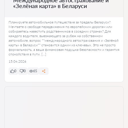
«Зелёная карта» в Беларуси
Планируете автомобильное путешествие за пределы Беларуси?
Мечтаете о свободе передвижения по европейским дорогам или
собираетесь навестить родственников в соседних странах? Для
каждого водителя, выезжающего за рубеж на собственном
автомобиле, вопрос **международного автострахования и «Зелёной
карты» в Беларуси** становится одним из ключевых. Это не просто
формальность, а ваша финансовая подушка безопасности и гарантия
спокойствия в пути. […]
15.04.2026
0
0
65