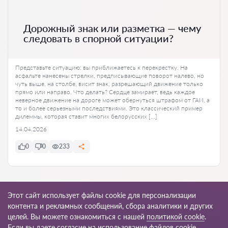
Дорожный знак или разметка — чему
следовать в спорной ситуации?
Представьте ситуацию: вы приближаетесь к перекрестку. На
асфальте нанесены стрелки, предписывающие поворот налево, но
чуть выше, на столбе, висит знак, разрешающий движение только
прямо или направо. Что делать? Сердце замирает, ведь каждое
неверное движение на дороге может обернуться штрафом от ГАИ, а
то и более серьезными последствиями. Это классический пример
дилеммы, которая ставит многих белорусских […]
14.04.2026
0
0
233
Ко всем статьям
Этот сайт использует файлы cookie для персонализации
контента и рекламных сообщений, сбора аналитики и других
целей. Вы можете ознакомиться с нашей
политикой cookie
.
Если вы даете согласие на использование файлов cookie,