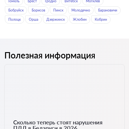
Гомель
Брест
Гродно
Витебск
Могилев
Бобруйск
Борисов
Пинск
Молодечно
Барановичи
Полоцк
Орша
Дзержинск
Жлобин
Кобрин
Полезная информация
Сколько теперь стоят нарушения
ПДД в Беларуси в 2026