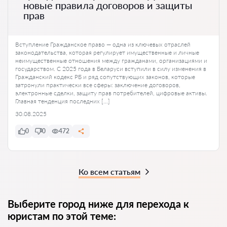
новые правила договоров и защиты
прав
Вступление Гражданское право — одна из ключевых отраслей
законодательства, которая регулирует имущественные и личные
неимущественные отношения между гражданами, организациями и
государством. С 2025 года в Беларуси вступили в силу изменения в
Гражданский кодекс РБ и ряд сопутствующих законов, которые
затронули практически все сферы: заключение договоров,
электронные сделки, защиту прав потребителей, цифровые активы.
Главная тенденция последних […]
30.08.2025
0
0
472
Ко всем статьям
Выберите город ниже для перехода к
юристам по этой теме: