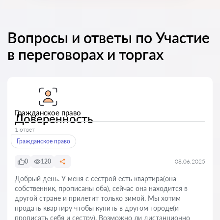
Вопросы и ответы по Участие
в переговорах и торгах
Гражданское право
Доверенность
1 ответ
Гражданское право
0
120
08.06.2025
Добрый день. У меня с сестрой есть квартира(она
собственник, прописаны оба), сейчас она находится в
другой стране и прилетит только зимой. Мы хотим
продать квартиру чтобы купить в другом городе(и
прописать себя и сестру). Возможно ли дистанционно