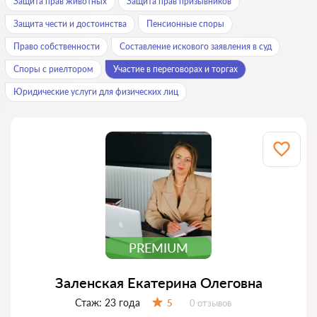
Защита прав животных
Защита прав призывников
Защита чести и достоинства
Пенсионные споры
Право собственности
Составление искового заявления в суд
Споры с риелтором
Участие в переговорах и торгах
Юридические услуги для физических лиц
PREMIUM
Заленская Екатерина Олеговна
Стаж:
23 года
Отзывов:
5
0 отзывов
Оценка: