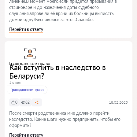
лечение.В момент моего,если придётся пребывания в
стационаре и до назначения даты судебного
слушания,вправе ли её врачи из больницы выписать
домой одну?Беспокоюсь за это…Спасибо.
Перейти к ответу
Гражданское право
Как вступить в наследство в
Беларуси?
1 ответ
Гражданское право
0
82
18.02.2025
После смерти родственника мне должно перейти
наследство. Какие шаги нужно предпринять, чтобы его
оформить?
Перейти к ответу