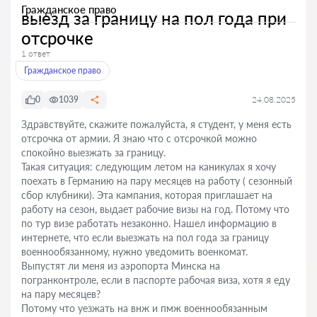
Гражданское право
выезд за границу на пол года при
отсрочке
1 ответ
Гражданское право
0
1039
24.08.2025
Здравствуйте, скажите пожалуйста, я студент, у меня есть
отсрочка от армии. Я знаю что с отсрочкой можно
спокойно выезжать за границу.
Такая ситуация: следующим летом на каникулах я хочу
поехать в Германию на пару месяцев на работу ( сезонный
сбор клубники). Эта кампания, которая приглашает на
работу на сезон, выдает рабочие визы на год. Потому что
по тур визе работать незаконно. Нашел информацию в
интернете, что если выезжать на пол года за границу
военнообязанному, нужно уведомить военкомат.
Выпустят ли меня из аэропорта Минска на
погранконтроле, если в паспорте рабочая виза, хотя я еду
на пару месяцев?
Потому что уезжать на внж и пмж военнообязанным