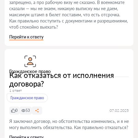
запрещено, а про рабочую визу не сказано. В военкомате
сказали — мы не знаем, никакую выписку мы не даем,
максимум штамп в билет поставим, что есть отсрочка.
Как правильно поступить с документами и разрешениями,
чтоб спокойно выехать?
Перейти к ответу
Гражданское право
Как отказаться от исполнения
договора?
1 ответ
Гражданское право
0
53
07.02.2025
Я заключил договор, но обстоятельства изменились, и я не
могу выполнить обязательства. Как правильно отказаться?
Перейти к ответу