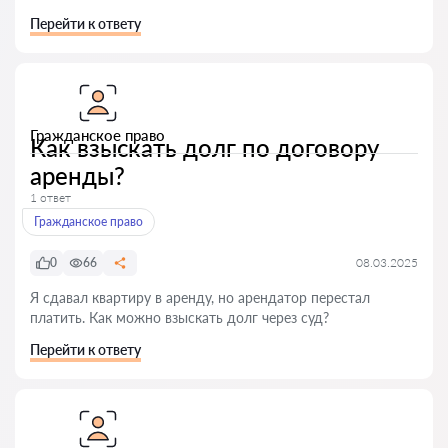
Перейти к ответу
Гражданское право
Как взыскать долг по договору
аренды?
1 ответ
Гражданское право
0
66
08.03.2025
Я сдавал квартиру в аренду, но арендатор перестал
платить. Как можно взыскать долг через суд?
Перейти к ответу