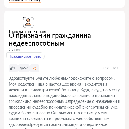
Гражданское право
О признании гражданина
недееспособным
1 ответ
Гражданское право
0
67
24.05.2025
Здравствуйте!Будьте любезны,-подскажите с вопросом.
Моя родственница в настоящее время находится на
лечении в психиатрической больнице.Куда,-в суд,-по месту
нахождения,-мною подано было заявление о признании
гражданина недееспособным.Определение о назначении и
проведении судебно-психиатрической экспертизы ей уже
судом было вынесено.Одномоментно с этим у меня
возникли сложности и проблемы с уже собственным
здоровьем.Требуется госпитализация и оперативное