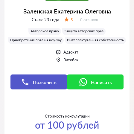
Заленская Екатерина Олеговна
Стаж:
23 года
Отзывов:
5
0 отзывов
Оценка:
Авторское право
Защита авторских прав
Приобретение прав на ноу-хау
Интеллектуальная собственность
Адвокат
Витебск
Позвонить
Написать
Написать
Написать
Стоимость консультации
от 100 рублей