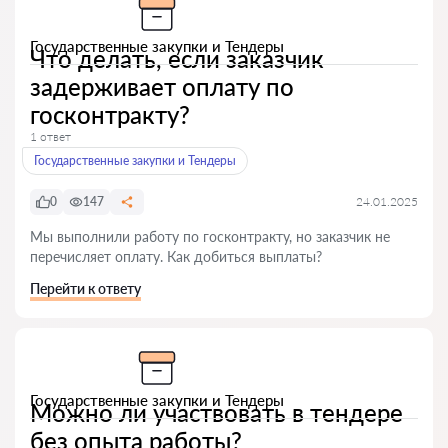
Государственные закупки и Тендеры
Что делать, если заказчик
задерживает оплату по
госконтракту?
1 ответ
Государственные закупки и Тендеры
0
147
24.01.2025
Мы выполнили работу по госконтракту, но заказчик не
перечисляет оплату. Как добиться выплаты?
Перейти к ответу
Государственные закупки и Тендеры
Можно ли участвовать в тендере
без опыта работы?