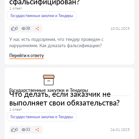
сфальсифицирован?
1 ответ
Государственные закупки и Тендеры
0
38
10.01.2025
У нас есть подозрения, что тендер проведен с
нарушениями. Как доказать фальсификацию?
Перейти к ответу
Государственные закупки и Тендеры
Что делать, если заказчик не
выполняет свои обязательства?
1 ответ
Государственные закупки и Тендеры
0
33
26.01.2025