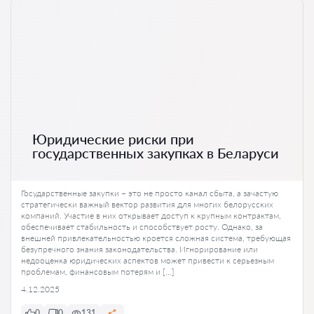
Юридические риски при
государственных закупках в Беларуси
Государственные закупки – это не просто канал сбыта, а зачастую
стратегически важный вектор развития для многих белорусских
компаний. Участие в них открывает доступ к крупным контрактам,
обеспечивает стабильность и способствует росту. Однако, за
внешней привлекательностью кроется сложная система, требующая
безупречного знания законодательства. Игнорирование или
недооценка юридических аспектов может привести к серьезным
проблемам, финансовым потерям и […]
4.12.2025
0
0
131