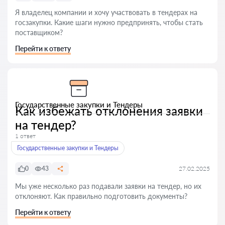
Я владелец компании и хочу участвовать в тендерах на
госзакупки. Какие шаги нужно предпринять, чтобы стать
поставщиком?
Перейти к ответу
Государственные закупки и Тендеры
Как избежать отклонения заявки
на тендер?
1 ответ
Государственные закупки и Тендеры
0
43
27.02.2025
Мы уже несколько раз подавали заявки на тендер, но их
отклоняют. Как правильно подготовить документы?
Перейти к ответу