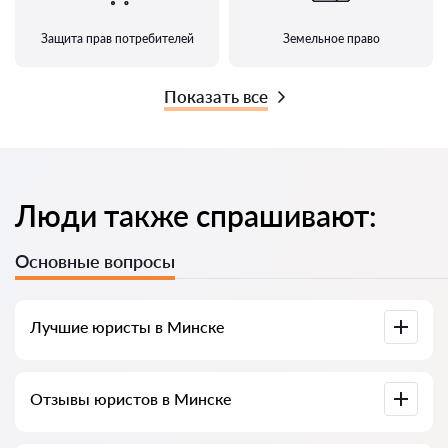
Защита прав потребителей
Земельное право
Показать все
Люди также спрашивают:
Основные вопросы
Лучшие юристы в Минске
У нас собраны список лучших юристов Минска с полной
Отзывы юристов в Минске
информацией. Цены, отзывы, номер телефона и адрес.