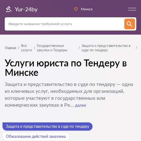
Yur-24by
Минск
Все
Государственные
Защита и представительство в
Главная
услуги
закупки и Тендеры
суде по тендеру
Услуги юриста по Тендеру в
Минске
Защита и представительство в суде по тендеру — одна
из ключевых услуг, необходимых для организаций,
которые участвуют в государственных или
коммерческих закупках в Ре...
далее
Защита и представительство в суде по тендеру
Обжалование действий заказчика