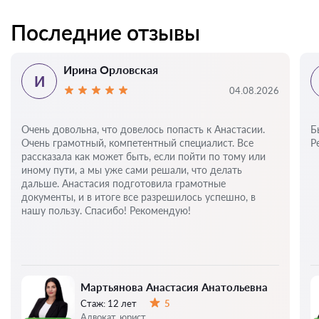
Последние отзывы
Ирина Орловская
И
04.08.2026
Очень довольна, что довелось попасть к Анастасии.
Б
Очень грамотный, компетентный специалист. Все
Р
рассказала как может быть, если пойти по тому или
иному пути, а мы уже сами решали, что делать
дальше. Анастасия подготовила грамотные
документы, и в итоге все разрешилось успешно, в
нашу пользу. Спасибо! Рекомендую!
Мартьянова Анастасия Анатольевна
Стаж:
12 лет
5
Оценка:
Адвокат, юрист