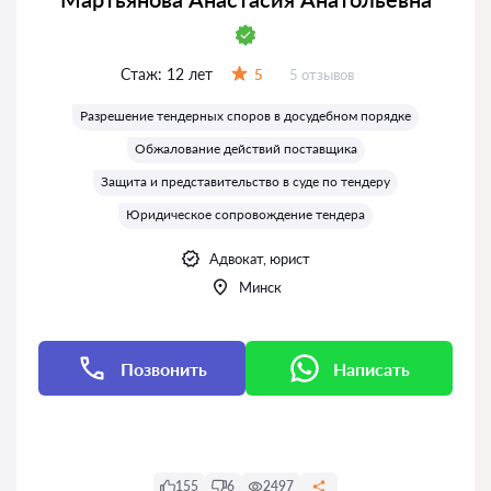
Стаж:
12 лет
Отзывов:
5
5 отзывов
Оценка:
Разрешение тендерных споров в досудебном порядке
Обжалование действий поставщика
Защита и представительство в суде по тендеру
Юридическое сопровождение тендера
Адвокат, юрист
Минск
Позвонить
Написать
Написать
Написать
155
6
2497