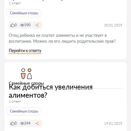
1 ответ
Семейные споры
0
590
20.01.2025
Отец ребенка не платит алименты и не участвует в
воспитании. Можно ли его лишить родительских прав?
Перейти к ответу
Семейные споры
Как добиться увеличения
алиментов?
1 ответ
Семейные споры
0
244
19.01.2025