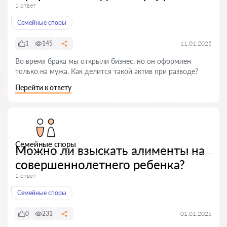
1 ответ
Семейные споры
1
145
11.01.2025
Во время брака мы открыли бизнес, но он оформлен
только на мужа. Как делится такой актив при разводе?
Перейти к ответу
Семейные споры
Можно ли взыскать алименты на
совершеннолетнего ребенка?
1 ответ
Семейные споры
0
231
01.01.2025