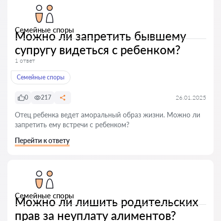
Семейные споры
Можно ли запретить бывшему
супругу видеться с ребенком?
1 ответ
Семейные споры
0
217
26.01.2025
Отец ребенка ведет аморальный образ жизни. Можно ли
запретить ему встречи с ребенком?
Перейти к ответу
Семейные споры
Можно ли лишить родительских
прав за неуплату алиментов?