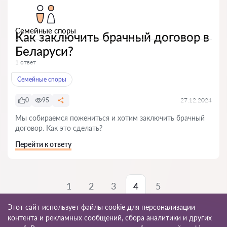
Семейные споры
Как заключить брачный договор в
Беларуси?
1 ответ
Семейные споры
0
95
27.12.2024
Мы собираемся пожениться и хотим заключить брачный
договор. Как это сделать?
Перейти к ответу
1
2
3
4
5
Этот сайт использует файлы cookie для персонализации
контента и рекламных сообщений, сбора аналитики и других