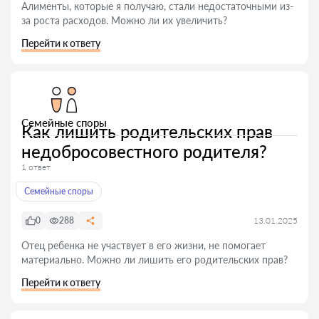
Алименты, которые я получаю, стали недостаточными из-
за роста расходов. Можно ли их увеличить?
Перейти к ответу
Семейные споры
Как лишить родительских прав
недобросовестного родителя?
1 ответ
Семейные споры
0
288
13.01.2025
Отец ребенка не участвует в его жизни, не помогает
материально. Можно ли лишить его родительских прав?
Перейти к ответу