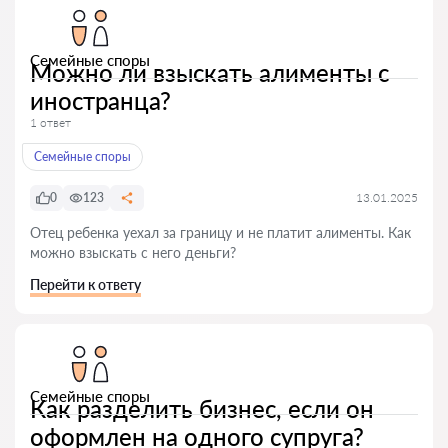
Семейные споры
Можно ли взыскать алименты с
иностранца?
1 ответ
Семейные споры
0
123
13.01.2025
Отец ребенка уехал за границу и не платит алименты. Как
можно взыскать с него деньги?
Перейти к ответу
Семейные споры
Как разделить бизнес, если он
оформлен на одного супруга?