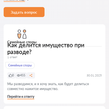
Задать вопрос
Семейные споры
Как делится имущество при
разводе?
1 ответ
Семейные споры
0
455
30.01.2025
Мы разводимся, и я хочу знать, как будет делиться
совместно нажитое имущество.
Перейти к ответу