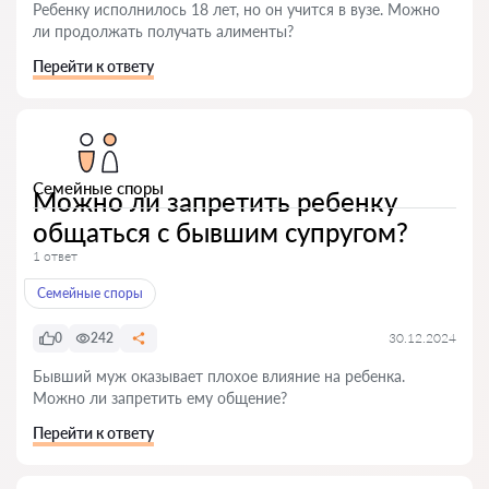
Ребенку исполнилось 18 лет, но он учится в вузе. Можно
ли продолжать получать алименты?
Перейти к ответу
Семейные споры
Можно ли запретить ребенку
общаться с бывшим супругом?
1 ответ
Семейные споры
0
242
30.12.2024
Бывший муж оказывает плохое влияние на ребенка.
Можно ли запретить ему общение?
Перейти к ответу