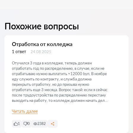
Похожие вопросы
Отработка от колледжа
1 ответ
24.08.2025
Отучился 3 года в колледже, теперь должен
отработать год по распределению, в случае, если не
отрабатываю нужно выплатить ≈12000 byn. В ноябре
иду служить по контракту, и служба должна
перекрыть отработку, но до призыва нужно
отработать еще 3 месяца. Вопрос такой: если я сейчас
после трудоустройства по распределению перестану
выходить на работу, то колледж должен начать дело
о возмещении средств, могу ли я оплатить только
3000р за эти 3 месяца, которые я должен ходить до
Читать далее
призыва, или выплачивать нужно будет как за год
отработки?
1
0
2382