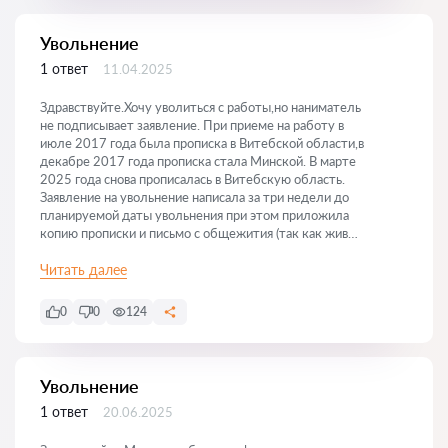
Увольнение
1 ответ
11.04.2025
Здравствуйте.Хочу уволиться с работы,но наниматель
не подписывает заявление. При приеме на работу в
июле 2017 года была прописка в Витебской области,в
декабре 2017 года прописка стала Минской. В марте
2025 года снова прописалась в Витебскую область.
Заявление на увольнение написала за три недели до
планируемой даты увольнения при этом приложила
копию прописки и письмо с общежития (так как живу
там 7 лет и там же была прописана) о выселении меня
после моего увольнения.В заявлении сослалась на
Читать далее
пункт коллективного договора,где прописано что
наниматель обязан досрочно расторгнуть договор в
0
0
124
связи со сменой места жительства.Правомерно ли
поступает наниматель не увольняя меня?
Увольнение
1 ответ
20.06.2025