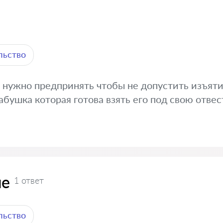
льство
о нужно предпринять чтобы не допустить изъяти
абушка которая готова взять его под свою отвес
ие
1 ответ
льство