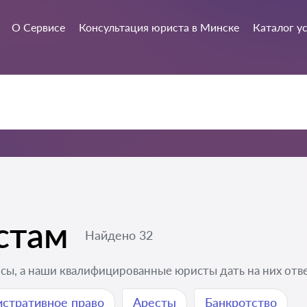
О Сервисе
Консультация юриста в Минске
Каталог у
стам
Найдено 32
сы, а наши квалифицированные юристы дать на них отв
стративное право
Аресты
Банкротство