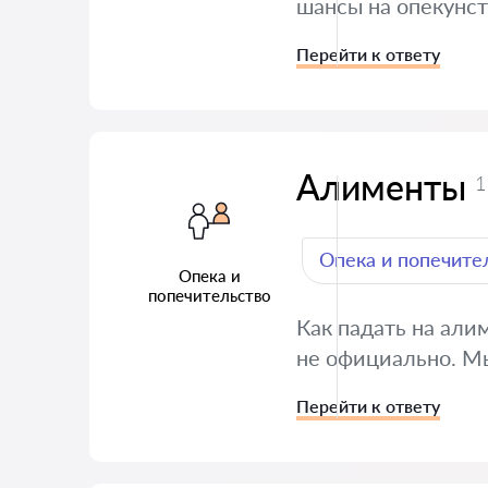
шансы на опекунст
Перейти к ответу
Алименты
1
Опека и попечите
Опека и
попечительство
Как падать на али
не официально. Мы
Перейти к ответу