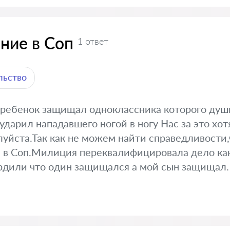
ние в Соп
1 ответ
льство
 ребенок защищал одноклассника которого душ
дарил нападавшего ногой в ногу Нас за это хот
уйста.Так как не можем найти справедливости,
 в Соп.Милиция переквалифицировала дело как
рдили что один защищался а мой сын защищал.