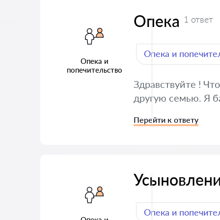
Опека
1 ответ
Опека и попечите
Опека и
попечительство
Здравствуйте ! Чт
другую семью. Я б
Перейти к ответу
Усыновлен
Опека и попечите
Опека и