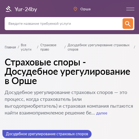
Yur-24by
Орша
Все
Страховое
Досудебное урегулирование страховых
Главная
услуги
право
споров
Страховые споры -
Досудебное урегулирование
в Орше
Досудебное урегулирование страховых споров — это
процесс, когда страхователь (или
выгодоприобретатель) и страховая компания пытаются
найти взаимоприемлемое решение бе...
далее
Досудебное урегулирование страховых споров