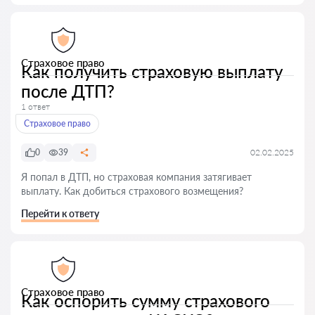
Страховое право
Как получить страховую выплату
после ДТП?
1 ответ
Страховое право
0
39
02.02.2025
Я попал в ДТП, но страховая компания затягивает
выплату. Как добиться страхового возмещения?
Перейти к ответу
Страховое право
Как оспорить сумму страхового