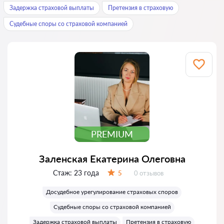
Задержка страховой выплаты
Претензия в страховую
Судебные споры со страховой компанией
PREMIUM
Заленская Екатерина Олеговна
Стаж:
23 года
Отзывов:
5
0 отзывов
Оценка:
Досудебное урегулирование страховых споров
Судебные споры со страховой компанией
Задержка страховой выплаты
Претензия в страховую