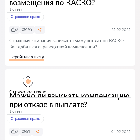
возмещения по КАСКО?
1 ответ
Страховое право
0
199
25.02.2025
Страховая компания занижает сумму выплат по КАСКО.
Как добиться справедливой компенсации?
Перейти к ответу
Страховое право
Можно ли взыскать компенсацию
при отказе в выплате?
1 ответ
Страховое право
0
51
04.02.2025