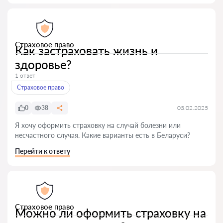
Страховое право
Как застраховать жизнь и
здоровье?
1 ответ
Страховое право
0
38
03.02.2025
Я хочу оформить страховку на случай болезни или
несчастного случая. Какие варианты есть в Беларуси?
Перейти к ответу
Страховое право
Можно ли оформить страховку на