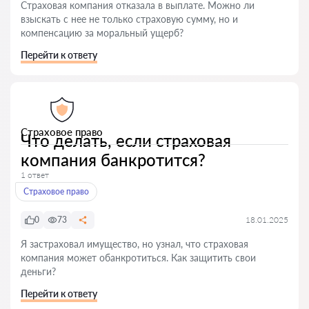
Страховая компания отказала в выплате. Можно ли
взыскать с нее не только страховую сумму, но и
компенсацию за моральный ущерб?
Перейти к ответу
Страховое право
Что делать, если страховая
компания банкротится?
1 ответ
Страховое право
0
73
18.01.2025
Я застраховал имущество, но узнал, что страховая
компания может обанкротиться. Как защитить свои
деньги?
Перейти к ответу