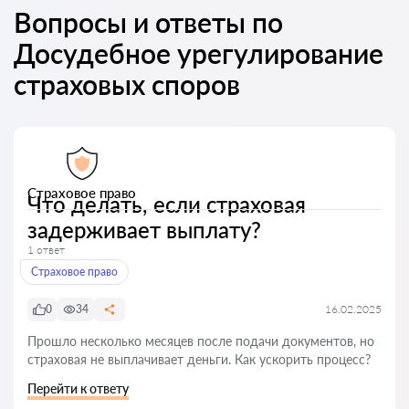
Вопросы и ответы по
Досудебное урегулирование
страховых споров
Страховое право
Что делать, если страховая
задерживает выплату?
1 ответ
Страховое право
0
34
16.02.2025
Прошло несколько месяцев после подачи документов, но
страховая не выплачивает деньги. Как ускорить процесс?
Перейти к ответу