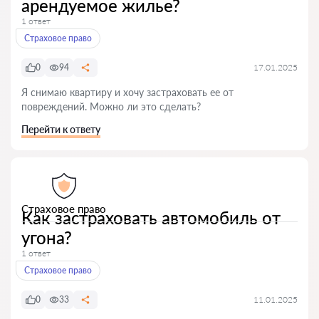
арендуемое жилье?
1 ответ
Страховое право
0
94
17.01.2025
Я снимаю квартиру и хочу застраховать ее от
повреждений. Можно ли это сделать?
Перейти к ответу
Страховое право
Как застраховать автомобиль от
угона?
1 ответ
Страховое право
0
33
11.01.2025