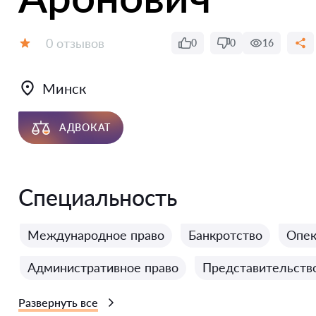
Отзывов:
0 отзывов
0
0
16
Оценка:
Минск
АДВОКАТ
Специальность
Международное право
Банкротство
Опек
Административное право
Представительство
Развернуть все