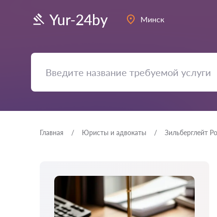
Yur-24by
Минск
Главная
Юристы и адвокаты
Зильберглейт Р