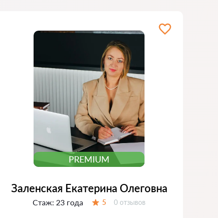
PREMIUM
Заленская Екатерина Олеговна
Стаж:
23 года
Отзывов:
5
0 отзывов
Оценка: