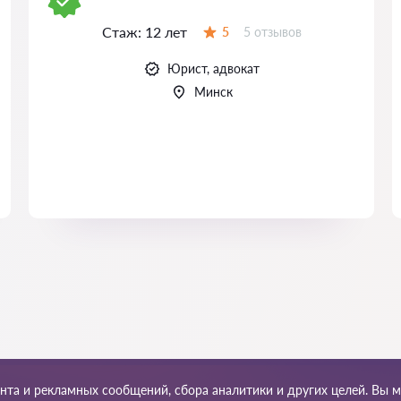
Стаж:
12 лет
Отзывов:
5
5 отзывов
Оценка:
Юрист, адвокат
Минск
ента и рекламных сообщений, сбора аналитики и других целей. Вы 
та сайта
Наша сеть по миру