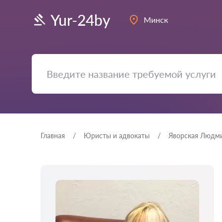
Yur-24by
Минск
Главная
Юристы и адвокаты
Яворская Людми