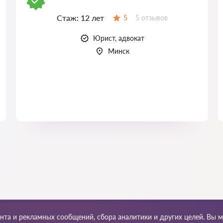
Стаж:
12 лет
Отзывов:
5
5 отзывов
Оценка:
Юрист, адвокат
Минск
ента и рекламных сообщений, сбора аналитики и других целей. Вы 
та сайта
Наша сеть по миру