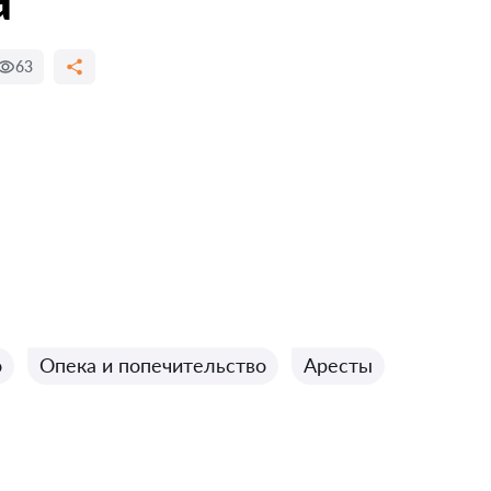
63
о
Опека и попечительство
Аресты