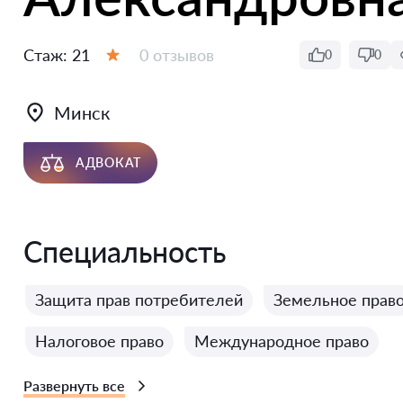
Отзывов:
0 отзывов
Стаж:
21
0
0
Оценка:
Минск
АДВОКАТ
Специальность
Защита прав потребителей
Земельное прав
Налоговое право
Международное право
Развернуть все