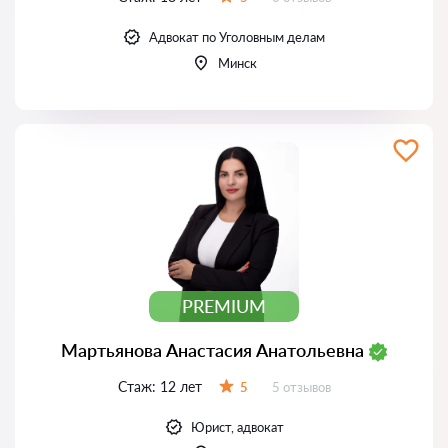
Оценка:
Адвокат по Уголовным делам
Минск
PREMIUM
Мартьянова Анастасия Анатольевна
Стаж:
12 лет
Отзывов:
5
5 отзывов
Оценка:
Юрист, адвокат