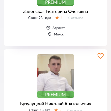
PREMIUM
Заленская Екатерина Олеговна
Стаж:
23 года
Отзывов:
5
0 отзывов
Оценка:
Адвокат
Минск
PREMIUM
Бузулуцкий Николай Анатольевич
Стаж:
18 лет
Отзывов:
5
0 отзывов