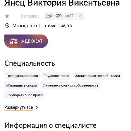
Янец Виктория Викентьевна
Отзывов:
0 отзывов
0
0
22
Оценка:
Минск, пр-кт Партизанский, 95
АДВОКАТ
Специальность
Гражданское право
Трудовое право
Защита прав потребителей
Жилищные споры
Интеллектуальная собственность
Корпоративное право
Развернуть все
Информация о специалисте