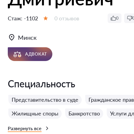
Отзывов:
0 отзывов
Стаж:
-1102
0
Оценка:
Минск
АДВОКАТ
Специальность
Представительство в суде
Гражданское пра
Жилищные споры
Банкротство
Услуги д
Развернуть все