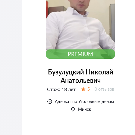
PREMIUM
Бузулуцкий Николай
Анатольевич
Стаж:
18 лет
Отзывов:
5
0 отзывов
Оценка:
Адвокат по Уголовным делам
Минск