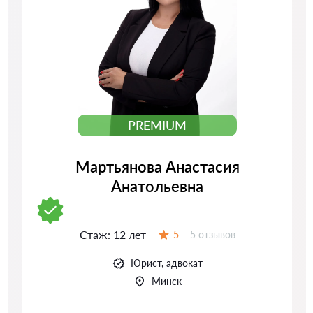
PREMIUM
Мартьянова Анастасия
Анатольевна
Стаж:
12 лет
Отзывов:
5
5 отзывов
Оценка:
Юрист, адвокат
Минск