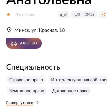
Отзывов:
0 отзывов
0
0
139
Оценка:
Минск, ул. Красная, 18
АДВОКАТ
Специальность
Страховое право
Интеллектуальная собстве
Земельное право
Договорное право
Развернуть все