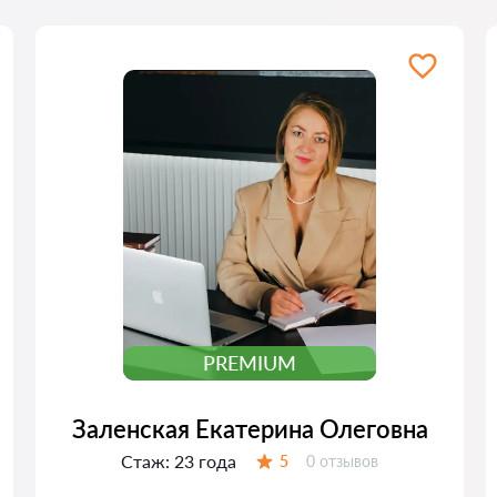
PREMIUM
Заленская Екатерина Олеговна
Стаж:
23 года
Отзывов:
5
0 отзывов
Оценка: