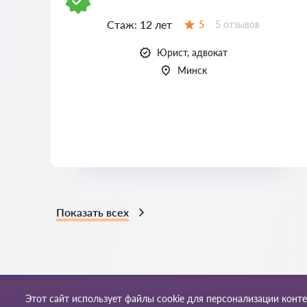
Стаж:
12 лет
Отзывов:
5
5 отзывов
Оценка:
Юрист, адвокат
Минск
Показать всех
Этот сайт использует файлы cookie для персонализации конт
Правила пользования
Кар
© 2026 Yur-24by