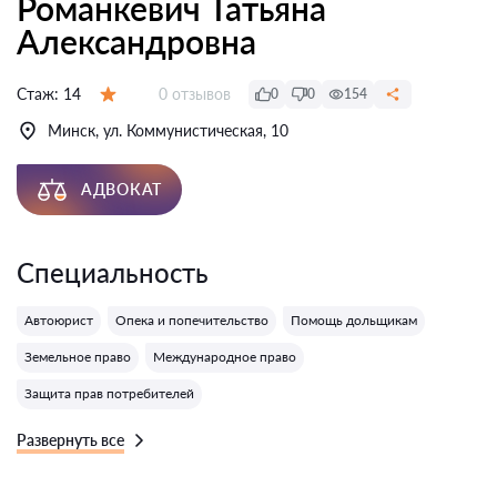
Романкевич Татьяна
Александровна
Отзывов:
Стаж:
14
0 отзывов
0
0
154
Оценка:
Минск, ул. Коммунистическая, 10
АДВОКАТ
Специальность
Автоюрист
Опека и попечительство
Помощь дольщикам
Земельное право
Международное право
Защита прав потребителей
Развернуть все