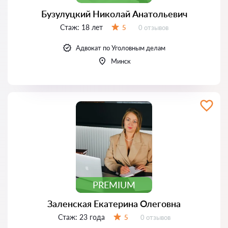
Бузулуцкий Николай Анатольевич
Стаж:
18 лет
Отзывов:
5
0 отзывов
Оценка:
Адвокат по Уголовным делам
Минск
PREMIUM
Заленская Екатерина Олеговна
Стаж:
23 года
Отзывов:
5
0 отзывов
Оценка: