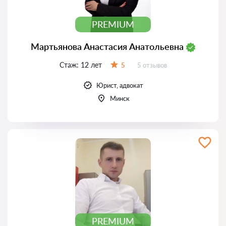
PREMIUM
Мартьянова Анастасия Анатольевна
Стаж:
12 лет
Отзывов:
5
5 отзывов
Оценка:
Юрист, адвокат
Минск
PREMIUM