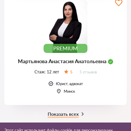
PREMIUM
Мартьянова Анастасия Анатольевна
Стаж:
12 лет
Отзывов:
5
5 отзывов
Оценка:
Юрист, адвокат
Минск
Показать всех
Этот сайт использует файлы cookie для персонализации