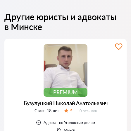
Другие юристы и адвокаты
в Минске
PREMIUM
Бузулуцкий Николай Анатольевич
Стаж:
18 лет
Отзывов:
5
0 отзывов
Оценка:
Адвокат по Уголовным делам
Минск