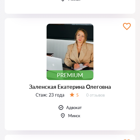
PREMIUM
Заленская Екатерина Олеговна
Стаж:
23 года
Отзывов:
5
0 отзывов
Оценка:
Адвокат
Минск