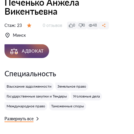
Печенько Анжела
Викентьевна
Отзывов:
Стаж:
23
0 отзывов
0
0
48
Оценка:
Минск
АДВОКАТ
Специальность
Взыскание задолженности
Земельное право
Государственные закупки и Тендеры
Уголовные дела
Международное право
Таможенные споры
Развернуть все