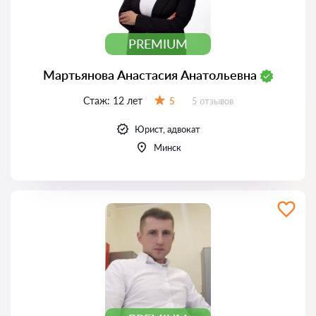
PREMIUM
Мартьянова Анастасия Анатольевна
Стаж:
12 лет
Отзывов:
5
5 отзывов
Оценка:
Юрист, адвокат
Минск