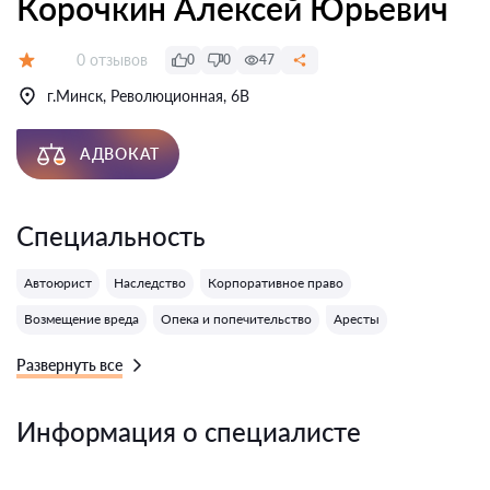
Корочкин Алексей Юрьевич
Отзывов:
0 отзывов
0
0
47
Оценка:
г.Минск, Революционная, 6В
АДВОКАТ
Специальность
Автоюрист
Наследство
Корпоративное право
Возмещение вреда
Опека и попечительство
Аресты
Развернуть все
Информация о специалисте