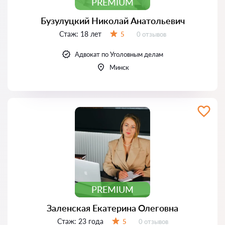
PREMIUM
Бузулуцкий Николай Анатольевич
Стаж:
18 лет
Отзывов:
5
0 отзывов
Оценка:
Адвокат по Уголовным делам
Минск
PREMIUM
Заленская Екатерина Олеговна
Стаж:
23 года
Отзывов:
5
0 отзывов