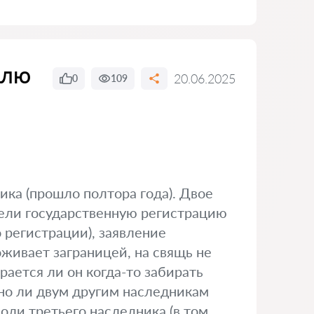
олю
20.06.2025
0
109
ка (прошло полтора года). Двое
звели государственную регистрацию
 регистрации), заявление
оживает заграницей, на свящь не
рается ли он когда-то забирать
жно ли двум другим наследникам
оли третьего наследника (в том