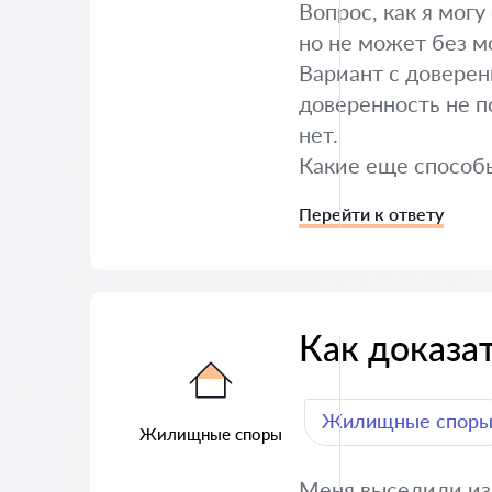
Вопрос, как я мог
но не может без мо
Вариант с доверенн
доверенность не по
нет.
Какие еще способы
Перейти к ответу
Как доказа
Жилищные спор
Жилищные споры
Меня выселили из 