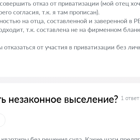
у совершить отказ от приватизации (мой отец хо
его согласия, т.к. я там прописан).
остью на отца, составленной и заверенной в РБ
дходит, т.к. составлена не на фирменном бланке
 отказаться от участия в приватизации без лич
ть незаконное выселение?
1 ответ
ы
квартиры без решения суда. Какие шаги предпр