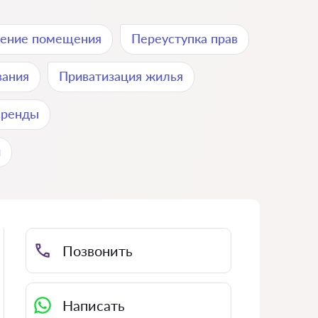
ление помещения
Переуступка прав
вания
Приватизация жилья
аренды
и
Позвонить
Написать