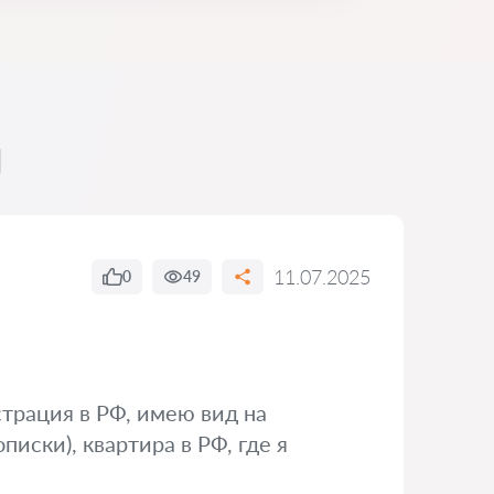
м
11.07.2025
0
49
страция в РФ, имею вид на
иски), квартира в РФ, где я