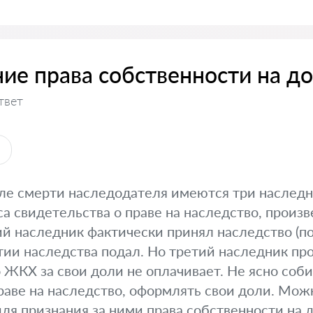
ие права собственности на д
твет
ы
ле смерти наследодателя имеются три наследни
са свидетельства о праве на наследство, прои
ий наследник фактически принял наследство (по
тии наследства подал. Но третий наследник пр
о ЖКХ за свои доли не оплачивает. Не ясно соби
раве на наследство, оформлять свои доли. Мо
для признания за ними права собственности на д