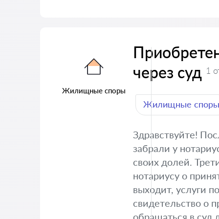
Приобретен
через суд
1 о
Жилищные споры
Жилищные спор
Здравствуйте! Пос
забрали у нотариу
своих долей. Трет
нотариусу о приня
выходит, услуги п
свидетельство о п
обращаться в суд 