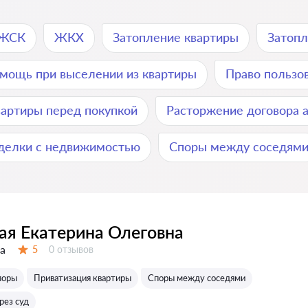
/ЖСК
ЖКХ
Затопление квартиры
Затоп
мощь при выселении из квартиры
Право пользо
вартиры перед покупкой
Расторжение договора 
делки с недвижимостью
Споры между соседям
ая Екатерина Олеговна
а
Отзывов:
5
0 отзывов
Оценка:
поры
Приватизация квартиры
Споры между соседями
рез суд