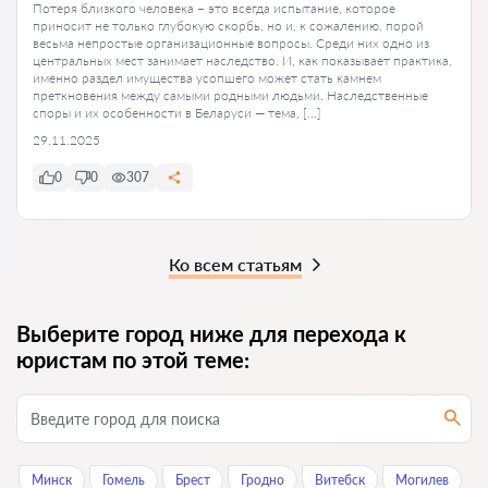
Потеря близкого человека – это всегда испытание, которое
приносит не только глубокую скорбь, но и, к сожалению, порой
весьма непростые организационные вопросы. Среди них одно из
центральных мест занимает наследство. И, как показывает практика,
именно раздел имущества усопшего может стать камнем
преткновения между самыми родными людьми. Наследственные
споры и их особенности в Беларуси — тема, […]
29.11.2025
0
0
307
Ко всем статьям
Выберите город ниже для перехода к
юристам по этой теме:
Минск
Гомель
Брест
Гродно
Витебск
Могилев