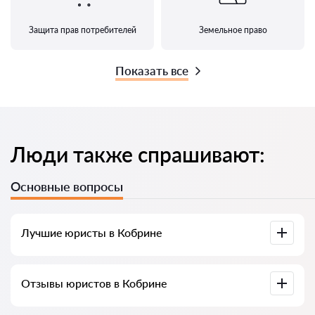
Защита прав потребителей
Земельное право
Показать все
Люди также спрашивают:
Основные вопросы
Лучшие юристы в Кобрине
У нас собраны список лучших юристов Кобрина с полной
Отзывы юристов в Кобрине
информацией. Цены, отзывы, номер телефона и адрес.