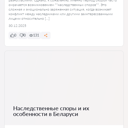
разногласиями. Однако, к сожалению, именно период скорби часто
омрачается возникновением **наследственных споров**. Это
сложная и эмоционально заряженная ситуация, когда возникает
конфликт между наследниками или другими заинтересованными
лицами относительно […]
30.12.2025
0
0
131
Наследственные споры и их
особенности в Беларуси