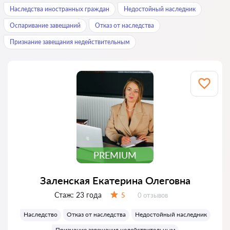
Наследства иностранных граждан
Недостойный наследник
Оспаривание завещаний
Отказ от наследства
Признание завещания недействительным
PREMIUM
Заленская Екатерина Олеговна
Стаж:
23 года
Отзывов:
5
0 отзывов
Оценка:
Наследство
Отказ от наследства
Недостойный наследник
Признание завещания недействительным