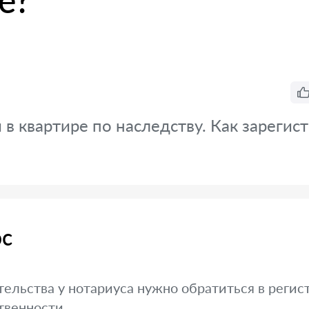
е?
в квартире по наследству. Как зарегис
ос
ельства у нотариуса нужно обратиться в регис
твенности.