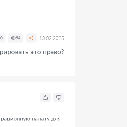
13.02.2025
0
94
трировать это право?
трационную палату для