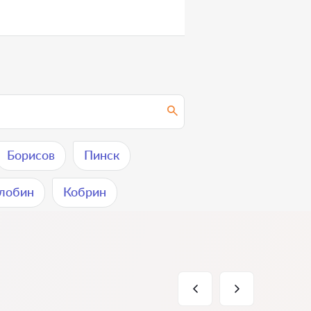
Борисов
Пинск
лобин
Кобрин