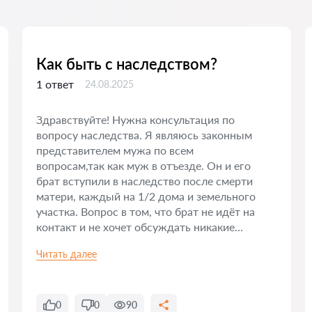
Как быть с наследством?
1 ответ
24.08.2025
Здравствуйте! Нужна консультация по
вопросу наследства. Я являюсь законным
представителем мужа по всем
вопросам,так как муж в отъезде. Он и его
брат вступили в наследство после смерти
матери, каждый на 1/2 дома и земельного
участка. Вопрос в том, что брат не идёт на
контакт и не хочет обсуждать никакие
варианты деления наследства:не хочет
Читать далее
продавать и делить деньги, не хочет
отдавать нам дом и брать половину
оценочной стоимости наследства, не хочет
сплачивать нам половину и вступать в
0
0
90