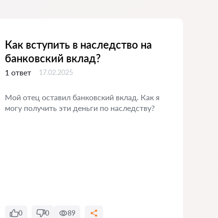
Как вступить в наследство на
По
банковский вклад?
им
1 ответ
1 от
17.02.2025
Мой отец оставил банковский вклад. Как я
Здра
могу получить эти деньги по наследству?
дол
нас
в с
насл
зар
пер
спи
вещи
Чита
бере
общ
0
0
89
пол