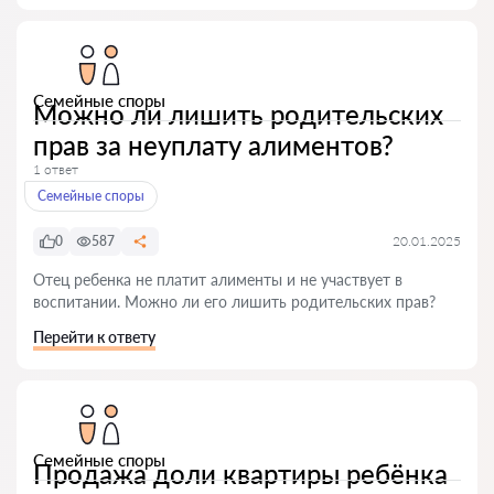
Семейные споры
Можно ли лишить родительских
прав за неуплату алиментов?
1 ответ
Семейные споры
0
587
20.01.2025
Отец ребенка не платит алименты и не участвует в
воспитании. Можно ли его лишить родительских прав?
Перейти к ответу
Семейные споры
Продажа доли квартиры ребёнка