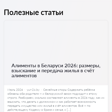
Полезные статьи
Алименты в Беларуси 2026: размеры,
взыскание и передача жилья в счёт
алиментов
Июль 2026 · yur-24.by · Семейные споры Содержать ребёнка
обязаны оба родителя — и белорусский закон подходит к этому
строго. Разбираем, сколько составляют алименты в 2026 году, как их
взыскать, что делать с должником и как работает возможность
передать имущество или жильё в счёт алиментов. Всё — по
действующему Кодексу о браке и семье, с […]