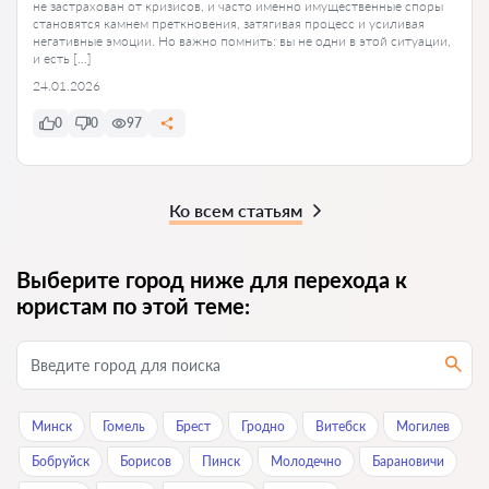
не застрахован от кризисов, и часто именно имущественные споры
становятся камнем преткновения, затягивая процесс и усиливая
негативные эмоции. Но важно помнить: вы не одни в этой ситуации,
и есть […]
24.01.2026
0
0
97
Ко всем статьям
Выберите город ниже для перехода к
юристам по этой теме:
Минск
Гомель
Брест
Гродно
Витебск
Могилев
Бобруйск
Борисов
Пинск
Молодечно
Барановичи