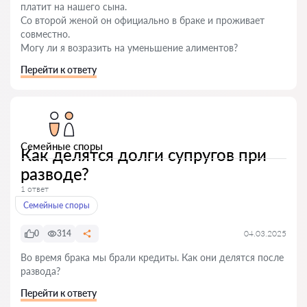
платит на нашего сына.
Со второй женой он официально в браке и проживает
совместно.
Могу ли я возразить на уменьшение алиментов?
Перейти к ответу
Семейные споры
Как делятся долги супругов при
разводе?
1 ответ
Семейные споры
0
314
04.03.2025
Во время брака мы брали кредиты. Как они делятся после
развода?
Перейти к ответу