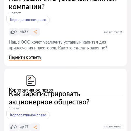
компании?
1 ответ
Корпоративное право
0
37
06.02.2025
Наше ООО хочет увеличить уставный капитал для
привлечения инвесторов. Как это сделать законно?
Перейти к ответу
Корпоративное право
Как зарегистрировать
акционерное общество?
1 ответ
Корпоративное право
0
27
15.02.2025