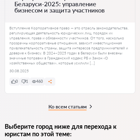
Беларуси-2025: управление
бизнесом и защита участников
Вступление Корпоративное право — это отрасль законодательства,
регулирующая деятельность юридических лиц, порядок их
управления, права и обязанности участников. От того, насколько
прозрачны корпоративные отношения, зависит инвестиционная
привлекательность страны, защита интересов предпринимателей и
доверие к бизнесу. В 2024–2025 годах в Беларуси были внесены
значимые поправки в Гражданский кодекс РБ и Закон «О
хозяйственных обществах», которые усилили […]
30.08.2025
0
1
460
Ко всем статьям
Выберите город ниже для перехода к
юристам по этой теме: