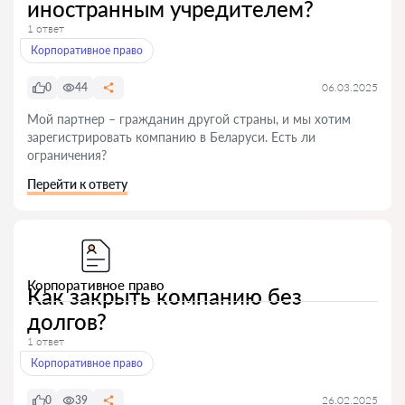
иностранным учредителем?
1 ответ
Корпоративное право
0
44
06.03.2025
Мой партнер – гражданин другой страны, и мы хотим
зарегистрировать компанию в Беларуси. Есть ли
ограничения?
Перейти к ответу
Корпоративное право
Как закрыть компанию без
долгов?
1 ответ
Корпоративное право
0
39
26.02.2025