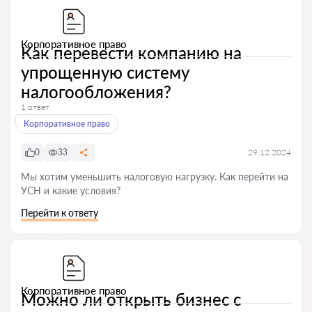
Корпоративное право
Как перевести компанию на
упрощенную систему
налогообложения?
1 ответ
Корпоративное право
0
33
29.12.2024
Мы хотим уменьшить налоговую нагрузку. Как перейти на
УСН и какие условия?
Перейти к ответу
Корпоративное право
Можно ли открыть бизнес с