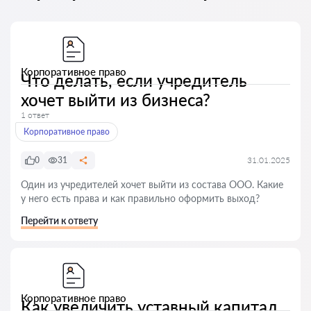
Корпоративное право
Что делать, если учредитель
хочет выйти из бизнеса?
1 ответ
Корпоративное право
0
31
31.01.2025
Один из учредителей хочет выйти из состава ООО. Какие
у него есть права и как правильно оформить выход?
Перейти к ответу
Корпоративное право
Как увеличить уставный капитал