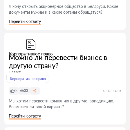
Я хочу открыть акционерное общество в Беларуси. Какие
документы нужны и в какие органы обращаться?
Перейти к ответу
Корпоративное право
Можно ли перевести бизнес в
другую страну?
1 ответ
Корпоративное право
0
33
02.02.2025
Мы хотим перевести компанию в другую юрисдикцию.
Возможен ли такой вариант?
Перейти к ответу