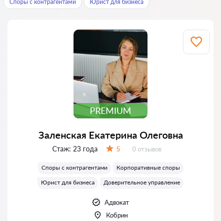
Споры с контрагентами
Юрист для бизнеса
PREMIUM
Заленская Екатерина Олеговна
Стаж:
23 года
Отзывов:
5
0 отзывов
Оценка:
Споры с контрагентами
Корпоративные споры
Юрист для бизнеса
Доверительное управление
Адвокат
Кобрин