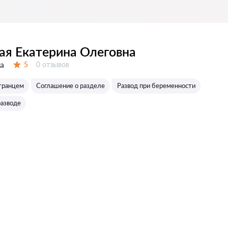
ая Екатерина Олеговна
а
Отзывов:
5
0 отзывов
Оценка:
странцем
Соглашение о разделе
Развод при беременности
разводе