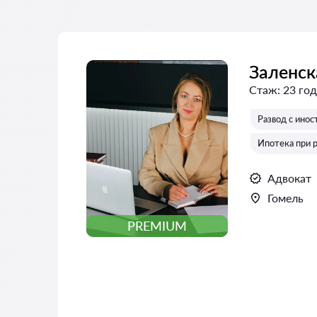
Заленск
Стаж:
23 год
Развод с ино
Ипотека при 
Адвокат
Гомель
PREMIUM