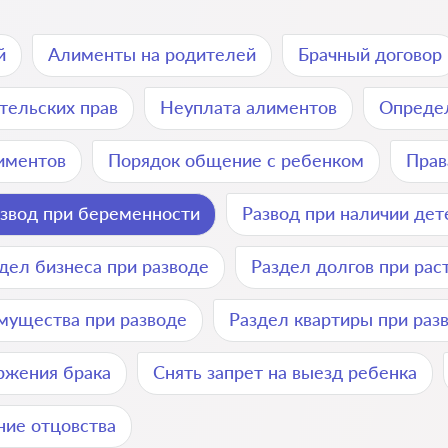
й
Алименты на родителей
Брачный договор
тельских прав
Неуплата алиментов
Определ
лиментов
Порядок общение с ребенком
Прав
звод при беременности
Развод при наличии дет
дел бизнеса при разводе
Раздел долгов при рас
мущества при разводе
Раздел квартиры при раз
ржения брака
Снять запрет на выезд ребенка
ние отцовства