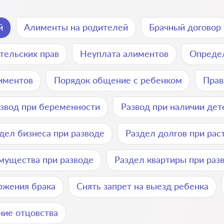
й
Алименты на родителей
Брачный договор
тельских прав
Неуплата алиментов
Определ
лиментов
Порядок общение с ребенком
Прав
звод при беременности
Развод при наличии дет
дел бизнеса при разводе
Раздел долгов при рас
мущества при разводе
Раздел квартиры при раз
ржения брака
Снять запрет на выезд ребенка
ние отцовства