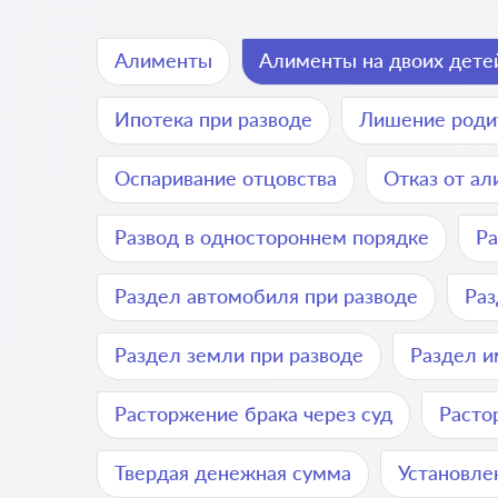
Алименты
Алименты на двоих дете
Ипотека при разводе
Лишение роди
Оспаривание отцовства
Отказ от а
Развод в одностороннем порядке
Ра
Раздел автомобиля при разводе
Раз
Раздел земли при разводе
Раздел и
Расторжение брака через суд
Расто
Твердая денежная сумма
Установле