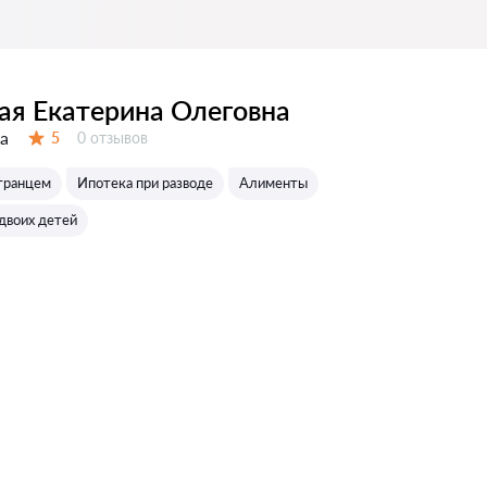
ая Екатерина Олеговна
а
Отзывов:
5
0 отзывов
Оценка:
странцем
Ипотека при разводе
Алименты
двоих детей