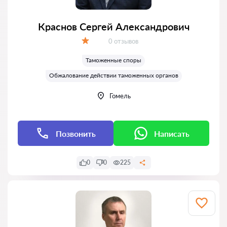
Краснов Сергей Александрович
Отзывов:
0 отзывов
Оценка:
Таможенные споры
Обжалование действии таможенных органов
Гомель
Позвонить
Написать
0
0
225