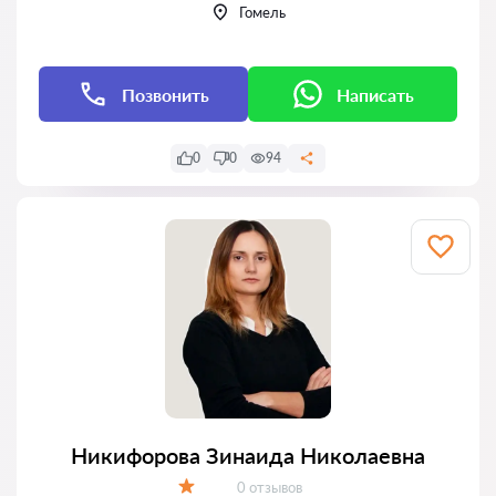
Гомель
Позвонить
Написать
0
0
94
Никифорова Зинаида Николаевна
Отзывов:
0 отзывов