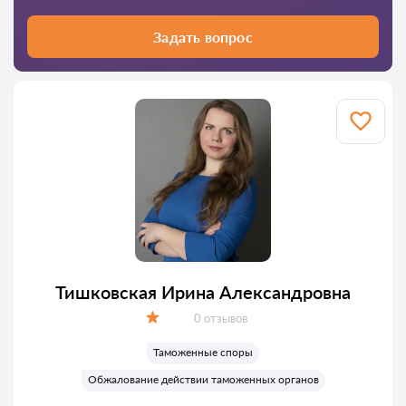
Задать вопрос
Тишковская Ирина Александровна
Отзывов:
0 отзывов
Оценка:
Таможенные споры
Обжалование действии таможенных органов