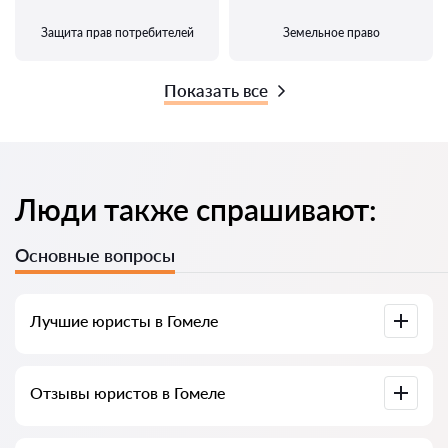
Защита прав потребителей
Земельное право
Показать все
Люди также спрашивают:
Основные вопросы
Лучшие юристы в Гомеле
У нас собраны список лучших юристов Гомела с полной
Отзывы юристов в Гомеле
информацией. Цены, отзывы, номер телефона и адрес.
У нас на сервисе собраны настоящие отзывы о юристах,