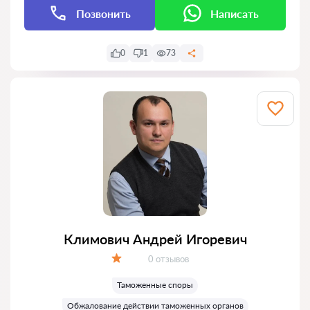
Позвонить
Написать
0
1
73
Климович Андрей Игоревич
Отзывов:
0 отзывов
Оценка:
Таможенные споры
Обжалование действии таможенных органов