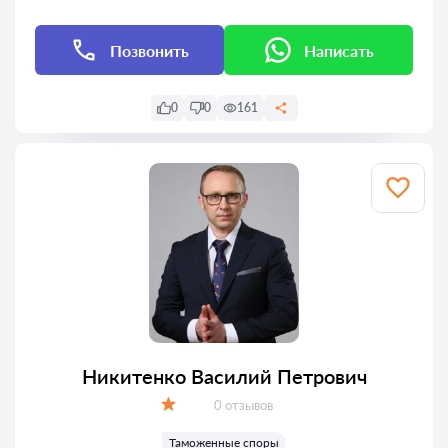
Позвонить
Написать
0
0
161
Никитенко Василий Петрович
Отзывов:
0 отзывов
Оценка:
Таможенные споры