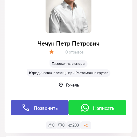
Чечун Петр Петрович
Отзывов:
0 отзывов
Оценка:
Таможенные споры
Юридическая помощь при Растоможке грузов
Гомель
Позвонить
Написать
0
0
203