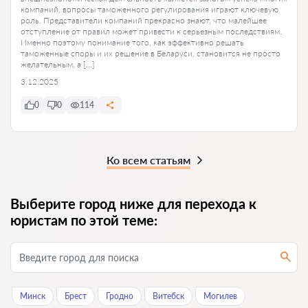
компаний, вопросы таможенного регулирования играют ключевую
роль. Представители компаний прекрасно знают, что малейшее
отступление от правил может привести к серьезным последствиям.
Именно поэтому понимание того, как эффективно решать
таможенные споры и их решение в Беларуси, становится не просто
желательным, а […]
3.12.2025
0
0
114
Ко всем статьям
Выберите город ниже для перехода к
юристам по этой теме:
Минск
Брест
Гродно
Витебск
Могилев