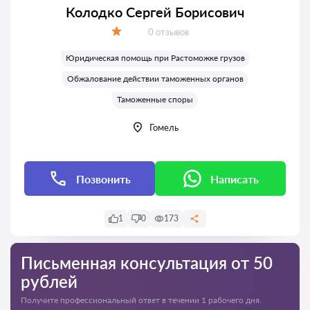
Колодко Сергей Борисович
Отзывов:
0 отзывов
Оценка:
Юридическая помощь при Растоможке грузов
Обжалование действии таможенных органов
Таможенные споры
Гомель
Позвонить
Написать
1
0
173
Письменная консультация от 50
рублей
Получите профессиональный ответ в течении 1 рабочего дня.