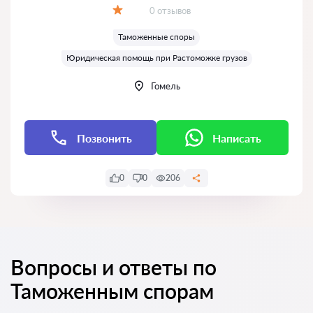
Отзывов:
0 отзывов
Оценка:
Таможенные споры
Юридическая помощь при Растоможке грузов
Гомель
Позвонить
Написать
0
0
206
Вопросы и ответы по
Таможенным спорам