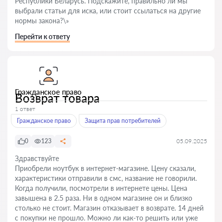
Республики Беларусь. Подскажите, правильно ли мы
выбрали статьи для иска, или стоит ссылаться на другие
нормы закона?\»
Перейти к ответу
Гражданское право
Возврат товара
1 ответ
Гражданское право
Защита прав потребителей
0
123
05.09.2025
Здравствуйте
Приобрели ноутбук в интернет-магазине. Цену сказали,
характеристики отправили в смс, название не говорили.
Когда получили, посмотрели в интернете цены. Цена
завышена в 2.5 раза. Ни в одном магазине он и близко
столько не стоит. Магазин отказывает в возврате. 14 дней
с покупки не прошло. Можно ли как-то решить или уже