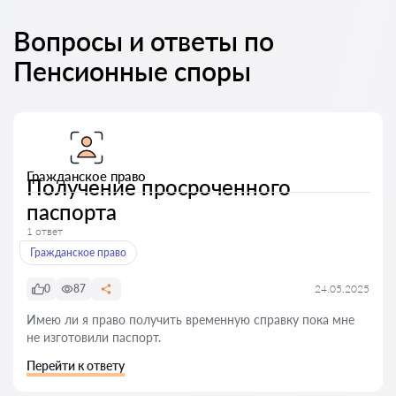
Вопросы и ответы по
Пенсионные споры
Гражданское право
Получение просроченного
паспорта
1 ответ
Гражданское право
0
87
24.05.2025
Имею ли я право получить временную справку пока мне
не изготовили паспорт.
Перейти к ответу