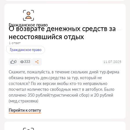
Гражданское право
О возврате денежных средств за
несостоявшийся отдых
1 ответ
Гражданское право
0
333
11.07.2025
Скажите, пожалуйста, в течение скольких дней тур.фирма
обязана вернуть ден.средства за тур, который не
состоялся? По их версии якобы кто-то неправильно
посчитал количество свободных мест в автобусе. Было
оплачено 350 рублей(туристический сбор) и 20 рублей
(мед.страховка)
Перейти к ответу