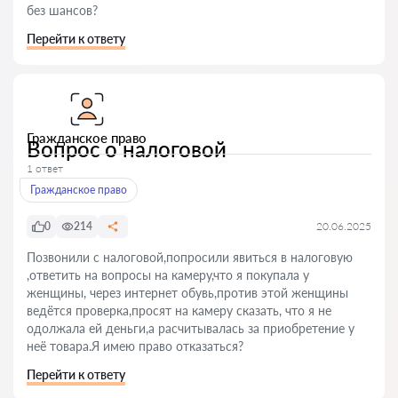
без шансов?
Перейти к ответу
Гражданское право
Вопрос о налоговой
1 ответ
Гражданское право
0
214
20.06.2025
Позвонили с налоговой,попросили явиться в налоговую
,ответить на вопросы на камеру,что я покупала у
женщины, через интернет обувь,против этой женщины
ведётся проверка,просят на камеру сказать, что я не
одолжала ей деньги,а расчитывалась за приобретение у
неё товара.Я имею право отказаться?
Перейти к ответу