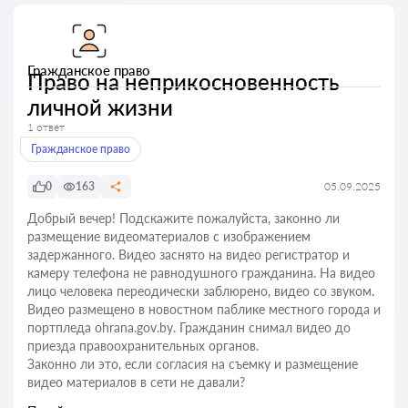
Гражданское право
Право на неприкосновенность
личной жизни
1 ответ
Гражданское право
0
163
05.09.2025
Добрый вечер! Подскажите пожалуйста, законно ли
размещение видеоматериалов с изображением
задержанного. Видео заснято на видео регистратор и
камеру телефона не равнодушного гражданина. На видео
лицо человека переодически заблюрено, видео со звуком.
Видео размещено в новостном паблике местного города и
портпледа ohrana.gov.by. Гражданин снимал видео до
приезда правоохранительных органов.
Законно ли это, если согласия на съемку и размещение
видео материалов в сети не давали?