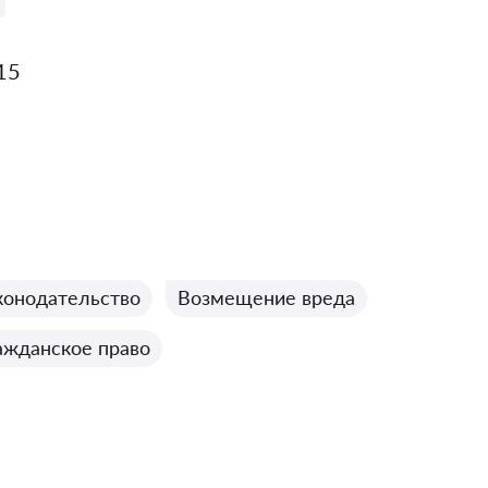
415
конодательство
Возмещение вреда
ажданское право