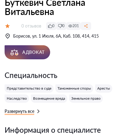
Буткевич Светлана
Витальевна
Отзывов:
0 отзывов
0
0
201
Оценка:
Борисов, ул. 1 Июля, 6А, Каб. 108, 414, 415
АДВОКАТ
Специальность
Представительство в суде
Таможенные споры
Аресты
Наследство
Возмещение вреда
Земельное право
Развернуть все
Информация о специалисте