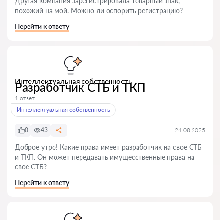
Другая компания зарегистрировала товарный знак,
похожий на мой. Можно ли оспорить регистрацию?
Перейти к ответу
Интеллектуальная собственность
Разработчик СТБ и ТКП
1 ответ
Интеллектуальная собственность
0
43
24.08.2025
Доброе утро! Какие права имеет разработчик на свое СТБ
и ТКП. Он может передавать имущесственные права на
свое СТБ?
Перейти к ответу