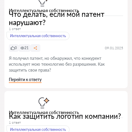
Интеллектуальная собственность
Что делать, если мой патент
нарушают?
1 ответ
Интеллектуальная собственность
0
21
09.01.2025
Я получил патент, но обнаружил, что конкурент
использует мою технологию без разрешения. Как
защитить свои права?
Перейти к ответу
Интеллектуальная собственность
Как защитить логотип компании?
1 ответ
Интеллектуальная собственность