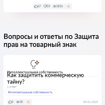
67
19
1816
Вопросы и ответы по Защита
прав на товарный знак
Интеллектуальная собственность
Как защитить коммерческую
тайну?
1 ответ
Интеллектуальная собственность
0
18
09.01.2025