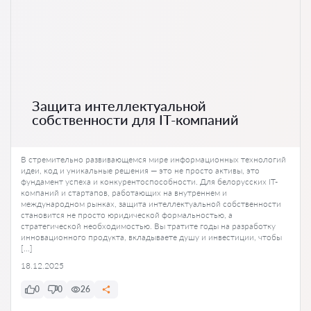
Защита интеллектуальной
собственности для IT-компаний
В стремительно развивающемся мире информационных технологий
идеи, код и уникальные решения — это не просто активы, это
фундамент успеха и конкурентоспособности. Для белорусских IT-
компаний и стартапов, работающих на внутреннем и
международном рынках, защита интеллектуальной собственности
становится не просто юридической формальностью, а
стратегической необходимостью. Вы тратите годы на разработку
инновационного продукта, вкладываете душу и инвестиции, чтобы
[…]
18.12.2025
0
0
26