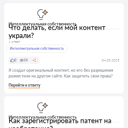
Интеллектуальная собственность
Что делать, если мой контент
украли?
1 ответ
Интеллектуальная собственность
0
54
04.03.2025
Я создал оригинальный контент, но его без разрешения
разместили на другом сайте. Как защитить свои права?
Перейти к ответу
Интеллектуальная собственность
Как зарегистрировать патент на