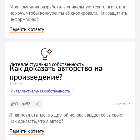
Моя компания разработала уникальную технологию, и я
не хочу, чтобы конкуренты её скопировали. Как защитить
информацию?
Перейти к ответу
Интеллектуальная собственность
Как доказать авторство на
произведение?
1 ответ
Интеллектуальная собственность
0
93
23.02.2025
Я написал статью, но другой человек выдал её за свою.
Как доказать, что я автор?
Перейти к ответу