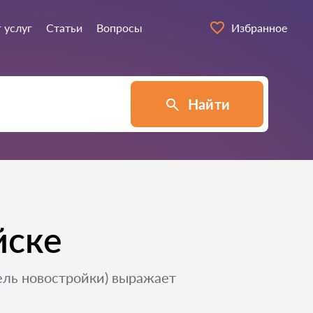
 услуг
Статьи
Вопросы
Избранное
Найти
йске
ель новостройки) выражает