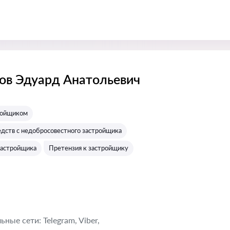
в Эдуард Анатольевич
:
ройщиком
едств с недобросовестного застройщика
застройщика
Претензия к застройщику
ные cети: Telegram, Viber,