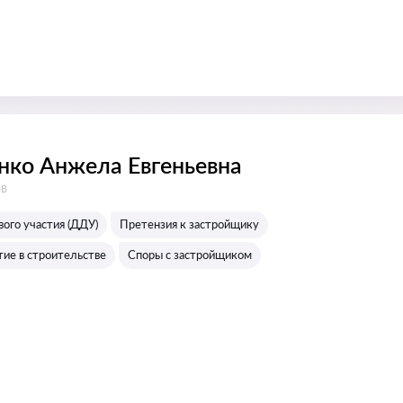
ко Анжела Евгеньевна
:
ов
ого участия (ДДУ)
Претензия к застройщику
тие в строительстве
Споры с застройщиком