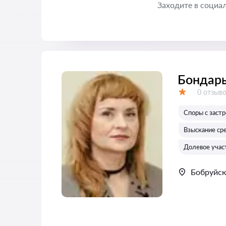
Заходите в социаль
Бондарь
Отзывов
0 отзыв
Оценка:
Споры с заст
Взыскание ср
Долевое учас
Бобруйск