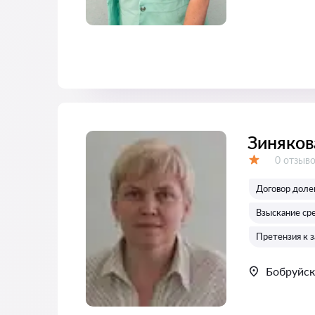
Зиняков
Отзывов
0 отзыв
Оценка:
Договор долев
Взыскание ср
Претензия к 
Бобруйск