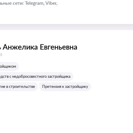
ные cети: Telegram, Viber,
 Анжелика Евгеньевна
:
ов
ройщиком
едств с недобросовестного застройщика
тие в строительстве
Претензия к застройщику