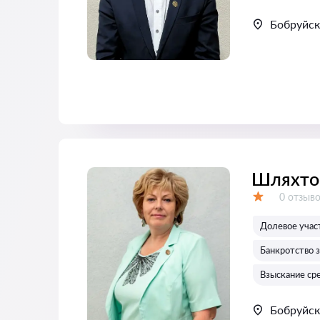
Бобруйск
Шляхто 
Отзывов
0 отзыв
Оценка:
Долевое учас
Банкротство 
Взыскание ср
Бобруйск