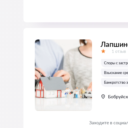
Лапшино
Отзывов
1 отзыв
Оценка:
Споры с заст
Взыскание ср
Банкротство 
Бобруйск
Заходите в социаль