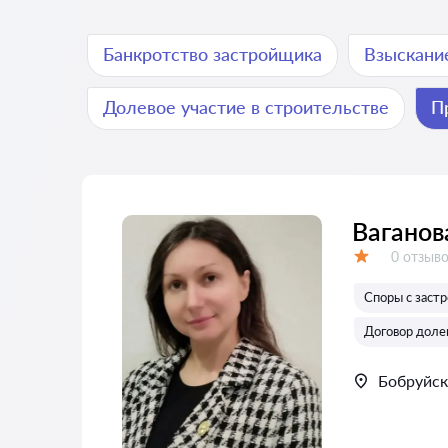
Банкротство застройщика
Взыскани
Долевое участие в строительстве
П
Ваганов
Отзывов
0 отзыв
Оценка:
Споры с заст
Договор долев
Бобруйск