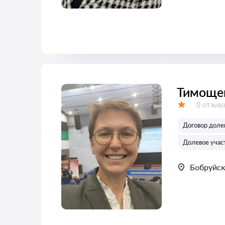
Тимощен
Отзывов
0 отзыв
Оценка:
Договор долев
Долевое учас
Бобруйск