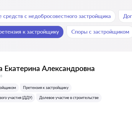
е средств с недобросовестного застройщика
Дог
ретензия к застройщику
Споры с застройщиком
а Екатерина Александровна
:
ов
ройщиком
Претензия к застройщику
ого участия (ДДУ)
Долевое участие в строительстве