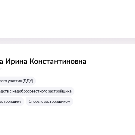
а Ирина Константиновна
:
ов
ого участия (ДДУ)
едств с недобросовестного застройщика
застройщику
Споры с застройщиком