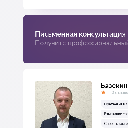
Письменная консультация 
Получите профессиональный 
Базекин
Отзывов
0 отзыв
Оценка:
Претензия к 
Взыскание ср
Споры с заст