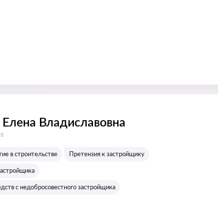
Елена Владиславовна
:
ов
тие в строительстве
Претензия к застройщику
застройщика
едств с недобросовестного застройщика