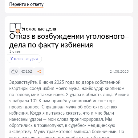
Перейти к ответу
Уголовные дела
Отказ в возбуждении уголовного
дела по факту избиения
1 ответ
Уголовные дела
0
162
24.08.2025
Здравствуйте. 8 июня 2025 года во дворе собственной
квартиры сосед избил моего мужа, нанёс удар кирпичом
по голове, мне также нанёс 2 удара в область лица. 9 июня
я набрала 102.К нам пришёл участковый инспектор:
провел допрос. Спрашивал мужа об обстоятельствах
избиения. Когда я пыталась сказать, что и мне были
нанесены удары — мои слова проигнорировал. Мы
обратились в травмопункт, в судебно- медицинскую
экспертизу. Мужу травмотолог выписал больничный. По
итогу расследования нам пришёл ответ об отказе