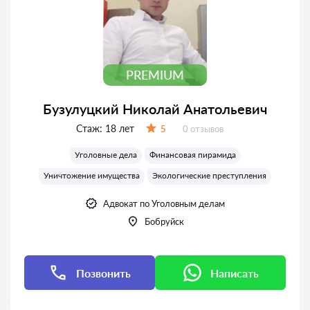
PREMIUM
Бузулуцкий Николай Анатольевич
Стаж:
18 лет
Отзывов:
5
0 отзывов
Оценка:
Уголовные дела
Финансовая пирамида
Уничтожение имущества
Экологические преступления
Адвокат по Уголовным делам
Бобруйск
Позвонить
Написать
Написать