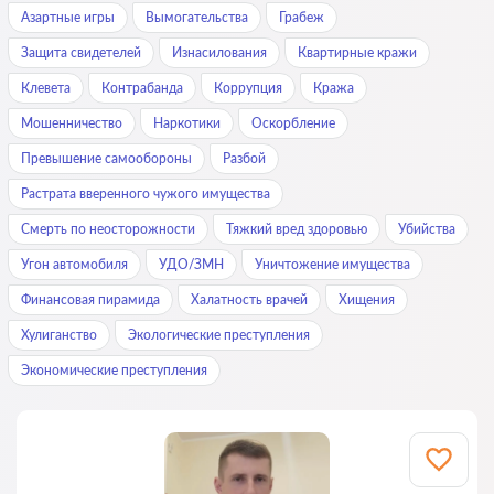
Азартные игры
Вымогательства
Грабеж
Защита свидетелей
Изнасилования
Квартирные кражи
Клевета
Контрабанда
Коррупция
Кража
Мошенничество
Наркотики
Оскорбление
Превышение самообороны
Разбой
Растрата вверенного чужого имущества
Смерть по неосторожности
Тяжкий вред здоровью
Убийства
Угон автомобиля
УДО/ЗМН
Уничтожение имущества
Финансовая пирамида
Халатность врачей
Хищения
Хулиганство
Экологические преступления
Экономические преступления