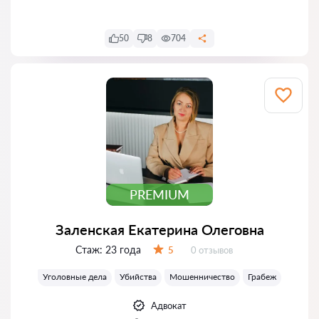
50
8
704
PREMIUM
Заленская Екатерина Олеговна
Стаж:
23 года
Отзывов:
5
0 отзывов
Оценка:
Уголовные дела
Убийства
Мошенничество
Грабеж
Адвокат