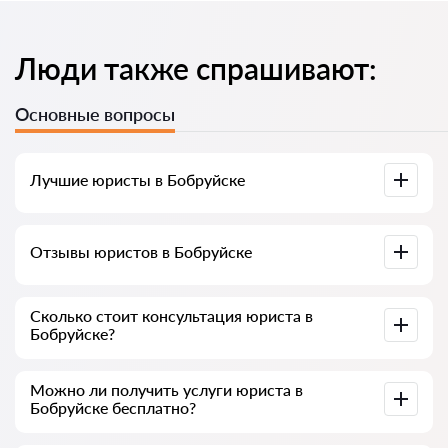
Люди также спрашивают:
Основные вопросы
Лучшие юристы в Бобруйске
У нас собраны список лучших юристов Бобруйска с
Отзывы юристов в Бобруйске
полной информацией. Цены, отзывы, номер телефона и
адрес.
У нас на сервисе собраны настоящие отзывы о юристах,
Сколько стоит консультация юриста в
мы не удаляем отрицательные отзывы и нет
Бобруйске?
возможности накрутить его.
Консультация юристов в Бобруйске начинается от 60
Можно ли получить услуги юриста в
рублей и выше (цены могут меняться от сложности
Бобруйске бесплатно?
вопроса и формы ответа)