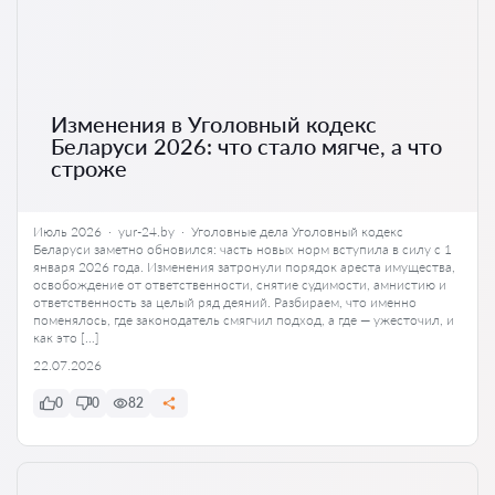
Изменения в Уголовный кодекс
Беларуси 2026: что стало мягче, а что
строже
Июль 2026 · yur-24.by · Уголовные дела Уголовный кодекс
Беларуси заметно обновился: часть новых норм вступила в силу с 1
января 2026 года. Изменения затронули порядок ареста имущества,
освобождение от ответственности, снятие судимости, амнистию и
ответственность за целый ряд деяний. Разбираем, что именно
поменялось, где законодатель смягчил подход, а где — ужесточил, и
как это […]
22.07.2026
0
0
82