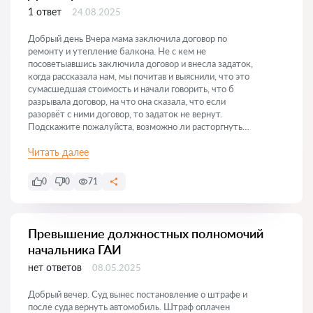
1 ответ
24.08.2025
Добрый день Вчера мама заключила договор по
ремонту и утепление балкона. Не с кем не
посоветыавшись заключила договор и внесла задаток,
когда рассказала нам, мы почитав и выяснили, что это
сумасшедшая стоимость и начали говорить, что б
разрывала договор, на что она сказала, что если
разорвёт с ними договор, то задаток не вернут.
Подскажите пожалуйста, возможно ли расторгнуть
договор и вернуть задаток?
Читать далее
0
0
71
Превышение должностных полномочий
начальника ГАИ
нет ответов
08.05.2025
Добрый вечер. Суд вынес постановление о штрафе и
после суда вернуть автомобиль. Штраф оплачен