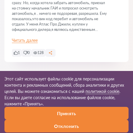
сразу. Но, когда хотела забрать автомобиль, приехал
на стоянку начальник ГАИ и попросил осмотреть
автомобиль,я .. ничего не подозревая, разрешила. Ему
показалось,что вин код перебит и автомобиль не
отдали. У меня Атлас Про Джили, куплен у
официального дилера,я являюсь единственным
владельцем. У меня был конфликт с этим
начальником и я считаю,что это превышение
Читать далее
должностных полномочий. На данный момент у меня
нет ни машины,ни документов,ни ключей,ни
1
0
128
протоколов осмотра,сказали, что мне позвонят,
ждите. Правомочны ли действия органов милиции?
Показать все
Этот сайт использует файлы cookie для персонализации
контента и рекламных сообщений, сбора аналитики и других
целей. Вы можете ознакомиться с нашей
политикой cookie
.
Если вы даете согласие на использование файлов cookie,
© 2026 Yur-24by
нажмите «Принять».
Принять
Правила пользования
Карта сайта
Наша сеть по миру
Отклонить