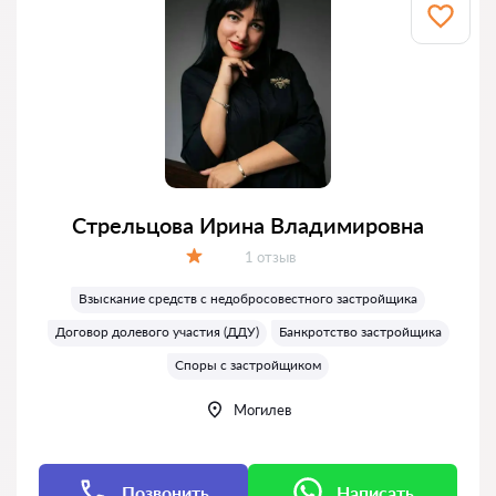
Стрельцова Ирина Владимировна
Отзывов:
1 отзыв
Оценка:
Взыскание средств с недобросовестного застройщика
Договор долевого участия (ДДУ)
Банкротство застройщика
Споры с застройщиком
Могилев
Позвонить
Написать