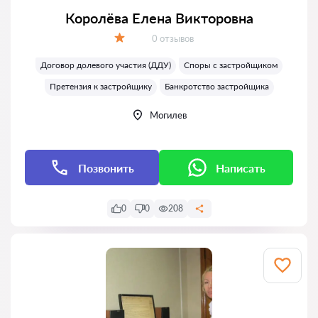
Королёва Елена Викторовна
Отзывов:
0 отзывов
Оценка:
Договор долевого участия (ДДУ)
Споры с застройщиком
Претензия к застройщику
Банкротство застройщика
Могилев
Позвонить
Написать
0
0
208