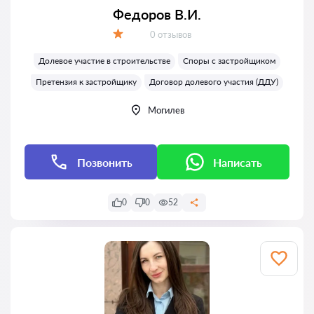
Федоров В.И.
Отзывов:
0 отзывов
Оценка:
Долевое участие в строительстве
Споры с застройщиком
Претензия к застройщику
Договор долевого участия (ДДУ)
Могилев
Позвонить
Написать
0
0
52