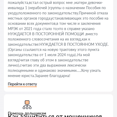
пожалуйста,встал острый вопрос мне ,матери девочки-
инвалида 1 (нерабочей )группы о назначении Пособия по
уходу,положенного по законодательству.Причиной отказа
местных органов города,устанавливающих это пособие на
основании всех документов,в том числе и заключения
МРЭК от 2021 года стало то,что в справке указано
НУЖДАЕТСЯ В ПОСТОРОННЕЙ ПОМОЩИ ,вместо
положенного словосочетания на их взгляд,как к
законодательстве:НУЖДАЕТСЯ В ПОСТОЯННОМ УХОДЕ.
(Органы ссылаются на новую трактовку этого пункта
законодательства от 1 июля 2024 года)..На мой
взгляд(читая главу об этом в законодательстве
лично),считаю эти два выражения лексически
полноценными и одинаково значимыми…..Хочу узнать
мнение юриста.Заранее благодарна!
Перейти к ответу
Помощь дольщикам
Как защититься от мошенников