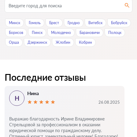
Минск
Гомель
Брест
Гродно
Витебск
Бобруйск
Борисов
Пинск
Молодечно
Барановичи
Полоцк
Орша
Дзержинск
Жлобин
Кобрин
Последние отзывы
Нина
Н
26.08.2025
Выражаю благодарность Ирине Владимировне
Стрельцовой за профессионализм в оказании
юридической помощи по гражданскому делу.
Отличный юрист, замечательный человек! Благодарю!