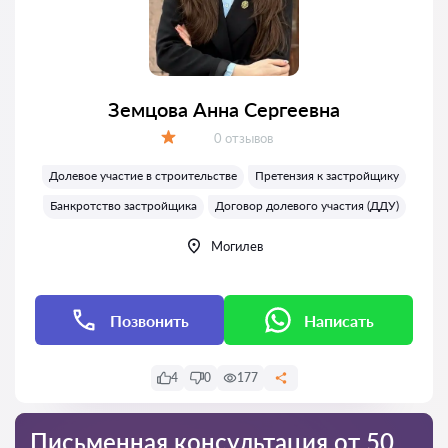
Земцова Анна Сергеевна
Отзывов:
0 отзывов
Оценка:
Долевое участие в строительстве
Претензия к застройщику
Банкротство застройщика
Договор долевого участия (ДДУ)
Могилев
Позвонить
Написать
4
0
177
Письменная консультация от 50