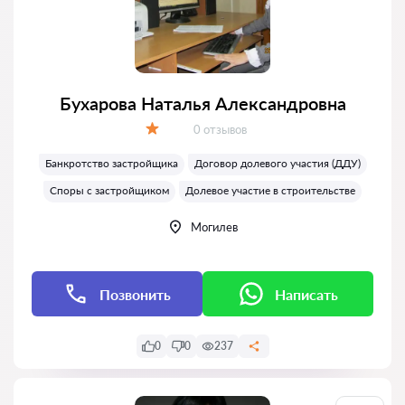
Бухарова Наталья Александровна
Отзывов:
0 отзывов
Оценка:
Банкротство застройщика
Договор долевого участия (ДДУ)
Споры с застройщиком
Долевое участие в строительстве
Могилев
Позвонить
Написать
0
0
237