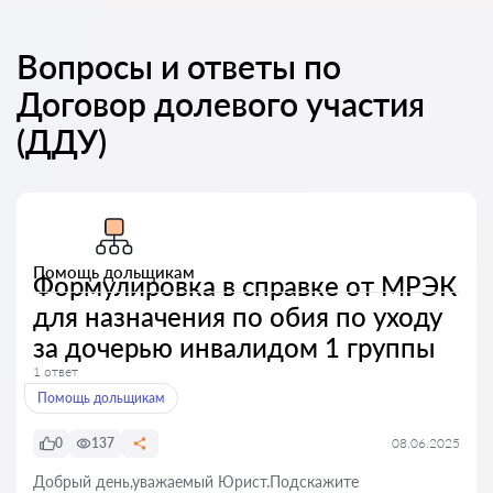
Вопросы и ответы по
Договор долевого участия
(ДДУ)
Помощь дольщикам
Формулировка в справке от МРЭК
для назначения по обия по уходу
за дочерью инвалидом 1 группы
1 ответ
Помощь дольщикам
0
137
08.06.2025
Добрый день,уважаемый Юрист.Подскажите