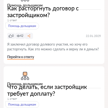
Помощь дольщикам
Как расторгнуть договор с
застройщиком?
1 ответ
Помощь дольщикам
0
42
22.01.2025
Я заключил договор долевого участия, но хочу его
расторгнуть. Как это можно сделать и верну ли я деньги?
Перейти к ответу
Помощь дольщикам
Что делать, если застройщик
требует доплату?
1 ответ
Помощь дольщикам