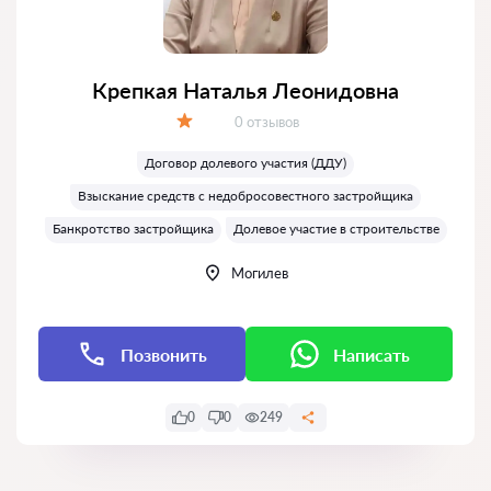
Крепкая Наталья Леонидовна
Отзывов:
0 отзывов
Оценка:
Договор долевого участия (ДДУ)
Взыскание средств с недобросовестного застройщика
Банкротство застройщика
Долевое участие в строительстве
Могилев
Позвонить
Написать
0
0
249