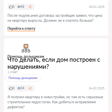
0
42
03.01.2025
После подписания договора застройщик заявил, что цена
на квартиру выросла. Должен ли я платить больше?
Перейти к ответу
Помощь дольщикам
Что делать, если дом построен с
нарушениями?
1 ответ
Помощь дольщикам
0
54
04.02.2025
Я получил квартиру в новостройке, но там есть серьезные
строительные недостатки. Как добиться исправления
дефектов?