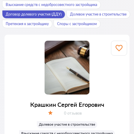
Взыскание средств с недобросовестного застройщика
Договор долевого участия (ДДУ)
Долевое участие в строительстве
Претензия к застройщику
Споры с застройщиком
Крашкин Сергей Егорович
Отзывов:
0 отзывов
Оценка:
Долевое участие в строительстве
Взыскание средств с недобросовестного застройщика