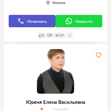
Могилев
Позвонить
Написать
0
0
129
Юреня Елена Васильевна
Отзывов:
0 отзывов