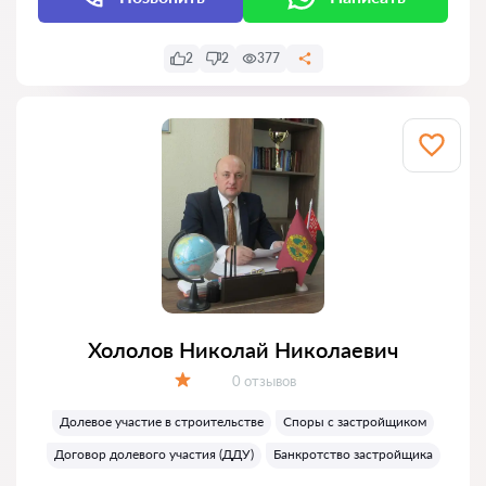
2
2
377
Хололов Николай Николаевич
Отзывов:
0 отзывов
Оценка:
Долевое участие в строительстве
Споры с застройщиком
Договор долевого участия (ДДУ)
Банкротство застройщика