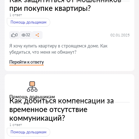
при покупке квартиры?
1 ответ
Помощь дольщикам
0
32
02.01.2025
Я хочу купить квартиру в строящемся доме. Как
убедиться, что меня не обманут?
Перейти к ответу
Помощь дольщикам
Как добиться компенсации за
временное отсутствие
коммуникаций?
1 ответ
Помощь дольщикам