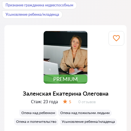
Признание гражданина недееспособным
Усыновление ребенка/младенца
PREMIUM
Заленская Екатерина Олеговна
Стаж:
23 года
Отзывов:
5
0 отзывов
Оценка:
Опека над ребенком
Опека над пожилыми людьми
Опека и попечительство
Усыновление ребенка/младенца