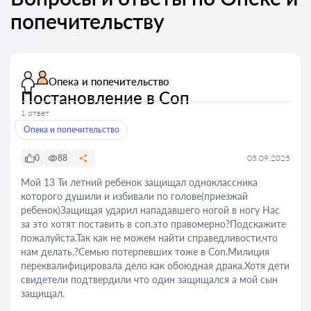
попечительству
Опека и попечительство
Постановление в Соп
1 ответ
Опека и попечительство
0
88
05.09.2025
Мой 13 Ти летний ребенок защищал одноклассника
которого душили и избивали по голове(приезжай
ребенок)Защищая ударил нападавшего ногой в ногу Нас
за это хотят поставить в соп.это правомерно?Подскажите
пожалуйста.Так как не можем найти справедливости,что
нам делать,?Семью потерпевших тоже в Соп.Милиция
переквалифицировала дело как обоюдная драка.Хотя дети
свидетели подтвердили что один защищался а мой сын
защищал.