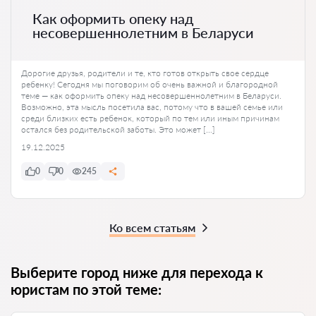
Как оформить опеку над
несовершеннолетним в Беларуси
Дорогие друзья, родители и те, кто готов открыть свое сердце
ребенку! Сегодня мы поговорим об очень важной и благородной
теме — как оформить опеку над несовершеннолетним в Беларуси.
Возможно, эта мысль посетила вас, потому что в вашей семье или
среди близких есть ребенок, который по тем или иным причинам
остался без родительской заботы. Это может […]
19.12.2025
0
0
245
Ко всем статьям
Выберите город ниже для перехода к
юристам по этой теме: