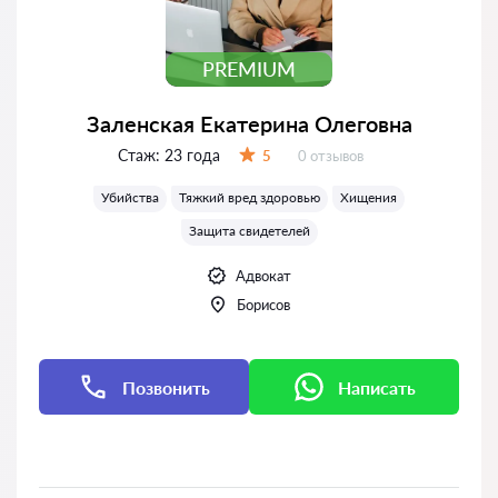
PREMIUM
Заленская Екатерина Олеговна
Стаж:
23 года
Отзывов:
5
0 отзывов
Оценка:
Убийства
Тяжкий вред здоровью
Хищения
Защита свидетелей
Адвокат
Борисов
Позвонить
Написать
Написать
Написать