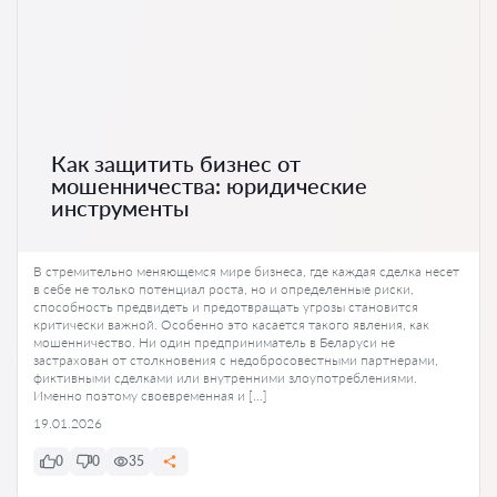
Как защитить бизнес от
мошенничества: юридические
инструменты
В стремительно меняющемся мире бизнеса, где каждая сделка несет
в себе не только потенциал роста, но и определенные риски,
способность предвидеть и предотвращать угрозы становится
критически важной. Особенно это касается такого явления, как
мошенничество. Ни один предприниматель в Беларуси не
застрахован от столкновения с недобросовестными партнерами,
фиктивными сделками или внутренними злоупотреблениями.
Именно поэтому своевременная и […]
19.01.2026
0
0
35