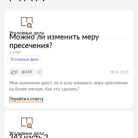
Уголовные дела
Можно ли изменить меру
пресечения?
1 ответ
Уголовные дела
0
164
28.01.2025
Мне назначили арест, но я хочу изменить меру пресечения
на более мягкую. Как это сделать?
Перейти к ответу
Уголовные дела
343 часть 2