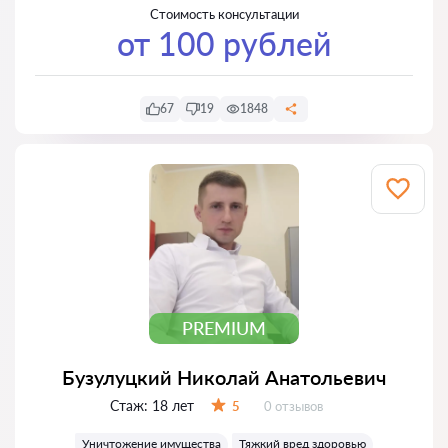
Стоимость консультации
от 100 рублей
67
19
1848
PREMIUM
Бузулуцкий Николай Анатольевич
Стаж:
18 лет
Отзывов:
5
0 отзывов
Оценка:
Уничтожение имущества
Тяжкий вред здоровью