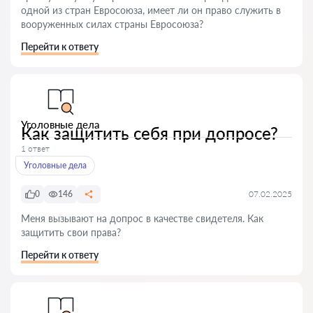
одной из стран Евросоюза, имеет ли он право служить в
вооруженных силах страны Евросоюза?
Перейти к ответу
Уголовные дела
Как защитить себя при допросе?
1 ответ
Уголовные дела
0
146
07.02.2025
Меня вызывают на допрос в качестве свидетеля. Как
защитить свои права?
Перейти к ответу