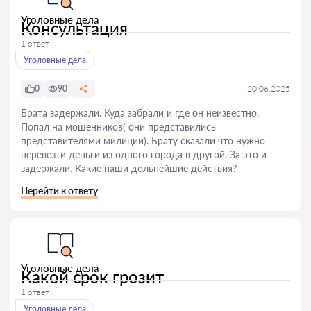
Уголовные дела
Консультация
1 ответ
Уголовные дела
0
90
20.06.2025
Брата задержали. Куда забрали и где он неизвестно.
Попал на мошенников( они представились
представителями милиции). Брату сказали что нужно
перевезти деньги из одного города в другой. За это и
задержали. Какие наши дольнейшие действия?
Перейти к ответу
Уголовные дела
Какой срок грозит
1 ответ
Уголовные дела