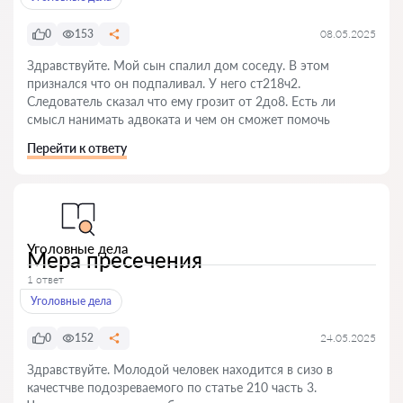
0
153
08.05.2025
Здравствуйте. Мой сын спалил дом соседу. В этом
признался что он подпаливал. У него ст218ч2.
Следователь сказал что ему грозит от 2до8. Есть ли
смысл нанимать адвоката и чем он сможет помочь
Перейти к ответу
Уголовные дела
Мера пресечения
1 ответ
Уголовные дела
0
152
24.05.2025
Здравствуйте. Молодой человек находится в сизо в
качестчве подозреваемого по статье 210 часть 3.