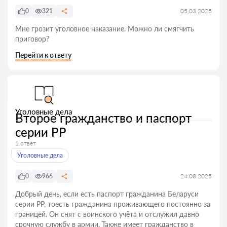
0
321
05.03.2025
Мне грозит уголовное наказание. Можно ли смягчить
приговор?
Перейти к ответу
Уголовные дела
Второе гражданство и паспорт
серии PP
1 ответ
Уголовные дела
0
966
24.08.2025
Добрый день, если есть паспорт гражданина Беларуси
серии PP, тоесть гражданина проживающего постоянно за
границей. Он снят с воинского учёта и отслужил давно
срочную службу в армии. Также имеет гражданство в