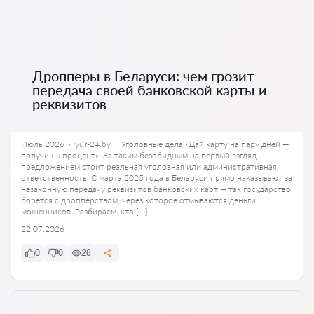
Дропперы в Беларуси: чем грозит
передача своей банковской карты и
реквизитов
Июль 2026 · yur-24.by · Уголовные дела «Дай карту на пару дней —
получишь процент». За таким безобидным на первый взгляд
предложением стоит реальная уголовная или административная
ответственность. С марта 2025 года в Беларуси прямо наказывают за
незаконную передачу реквизитов банковских карт — так государство
борется с дропперством, через которое отмываются деньги
мошенников. Разбираем, кто […]
22.07.2026
0
0
28