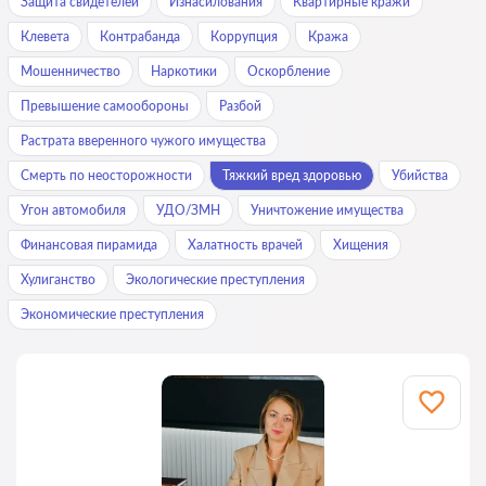
Защита свидетелей
Изнасилования
Квартирные кражи
Клевета
Контрабанда
Коррупция
Кража
Мошенничество
Наркотики
Оскорбление
Превышение самообороны
Разбой
Растрата вверенного чужого имущества
Смерть по неосторожности
Тяжкий вред здоровью
Убийства
Угон автомобиля
УДО/ЗМН
Уничтожение имущества
Финансовая пирамида
Халатность врачей
Хищения
Хулиганство
Экологические преступления
Экономические преступления