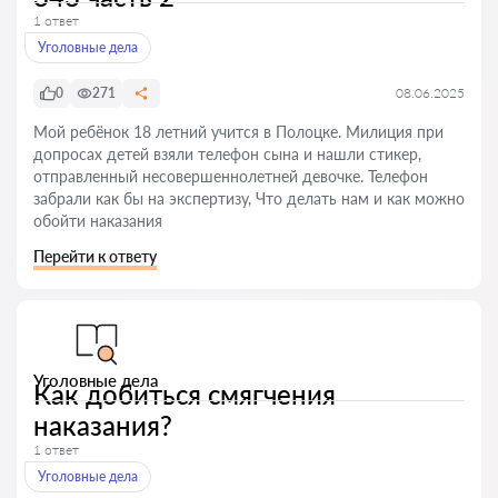
1 ответ
Уголовные дела
0
271
08.06.2025
Мой ребёнок 18 летний учится в Полоцке. Милиция при
допросах детей взяли телефон сына и нашли стикер,
отправленный несовершеннолетней девочке. Телефон
забрали как бы на экспертизу, Что делать нам и как можно
обойти наказания
Перейти к ответу
Уголовные дела
Как добиться смягчения
наказания?
1 ответ
Уголовные дела