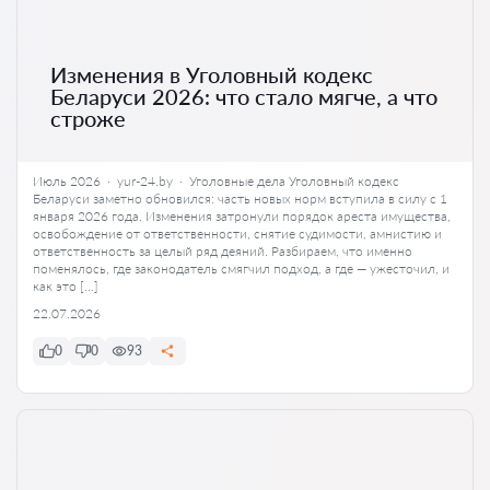
Изменения в Уголовный кодекс
Беларуси 2026: что стало мягче, а что
строже
Июль 2026 · yur-24.by · Уголовные дела Уголовный кодекс
Беларуси заметно обновился: часть новых норм вступила в силу с 1
января 2026 года. Изменения затронули порядок ареста имущества,
освобождение от ответственности, снятие судимости, амнистию и
ответственность за целый ряд деяний. Разбираем, что именно
поменялось, где законодатель смягчил подход, а где — ужесточил, и
как это […]
22.07.2026
0
0
93