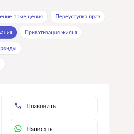
ление помещения
Переуступка прав
вания
Приватизация жилья
аренды
и
Позвонить
Написать