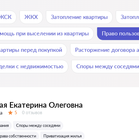
/ЖСК
ЖКХ
Затопление квартиры
Затоп
мощь при выселении из квартиры
Право пользо
вартиры перед покупкой
Расторжение договора 
делки с недвижимостью
Споры между соседям
ая Екатерина Олеговна
а
Отзывов:
5
0 отзывов
Оценка:
вания
Споры между соседями
рава собственности
Приватизация жилья