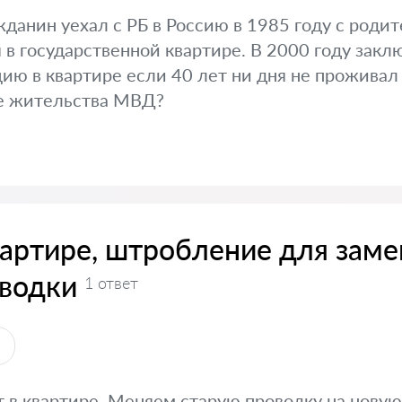
жданин уехал с РБ в Россию в 1985 году с роди
 в государственной квартире. В 2000 году закл
цию в квартире если 40 лет ни дня не проживал
е жительства МВД?
вартире, штробление для зам
водки
1 ответ
ы
в квартире. Меняем старую проводку на новую.