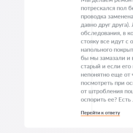
потрескался пол бе
проводка заменена
давно друг друга)
обследования, в к
стояку все идут с
напольного покрыти
бы мы замазали и 
старый и если его 
непонятно еще от 
посмотреть при ос
от штробления пош
оспорить ее? Есть
Перейти к ответу