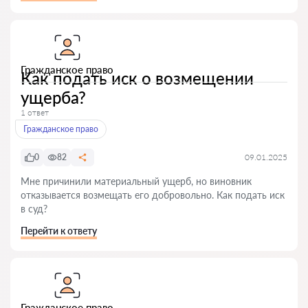
Гражданское право
Как подать иск о возмещении
ущерба?
1 ответ
Гражданское право
0
82
09.01.2025
Мне причинили материальный ущерб, но виновник
отказывается возмещать его добровольно. Как подать иск
в суд?
Перейти к ответу
Гражданское право