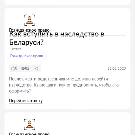
Гражданское право
Как вступить в наследство в
Беларуси?
1 ответ
Гражданское право
0
82
18.02.2025
После смерти родственника мне должно перейти
наследство. Какие шаги нужно предпринять, чтобы его
оформить?
Перейти к ответу
Гражданское право