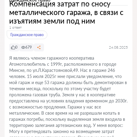
Компенсация затрат по сносу
металлического гаража, в связи с
изъятиям земли под ним
1 ответ
Гражданское право
0
679
24.08.2025
Я являюсь членом гаражного кооператива
Атомотолюбитель с 1999г, расположенного в городе
Минске, по ул.Л.Карастояновой,49. Нас в гараже 246
человек. 15 июля 2025г мне прислали уведомление, что
мой гараж и еще 53 гаража должны быть демонтирован в
течении месяца, поскольку по этому участку будет
проложена газовая труба. Земля у нас в кооперативе
предоставлена на условиях владения временном до 2030г.
с возможностью продления. Гаражи у нас все
металлические. В свое время на не разрешали копать в
гаражах погребы, поскольку выделенная земля входила в
территорию залегания артезианских вод. У меня вопрос:
Могу я претендовать законно на возмещение затрат