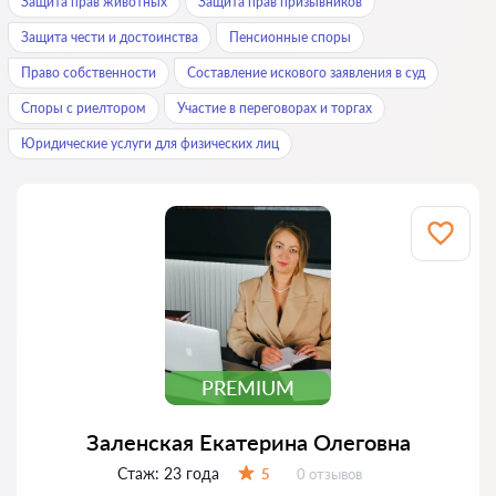
Защита прав животных
Защита прав призывников
Защита чести и достоинства
Пенсионные споры
Право собственности
Составление искового заявления в суд
Споры с риелтором
Участие в переговорах и торгах
Юридические услуги для физических лиц
PREMIUM
Заленская Екатерина Олеговна
Стаж:
23 года
Отзывов:
5
0 отзывов
Оценка: